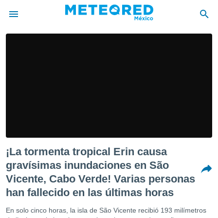
privacidad
o de
mx
mx) ha sido
or
es para
ue la
 que se
e calidad.
eder a este
ediante las
¡La tormenta tropical Erin causa
opciones:
gravísimas inundaciones en São
ookies y
Vicente, Cabo Verde! Varias personas
e forma
han fallecido en las últimas horas
d digital
En solo cinco horas, la isla de São Vicente recibió 193 milímetros
ada, basada