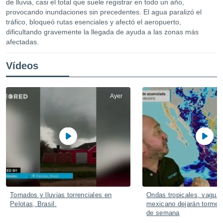
de lluvia, casi el total que suele registrar en todo un año,
mación
provocando inundaciones sin precedentes. El agua paralizó el
ediante
ecnologías
tráfico, bloqueó rutas esenciales y afectó el aeropuerto,
nos permite
dificultando gravemente la llegada de ayuda a las zonas más
estra
afectadas.
ara seguir
e contenido
ACEPTAR
Vídeos
stándares
Y
sin coste.
CONTINUAR
 botón
Ayer
continuar",
CONFIGURACIÓN
der a la
ndo la
 de todas
, ya sean
de nuestros
 nos
 y análisis
tamiento en
Tornados y lluvias torrenciales en
Ondas tropicales, vagua
b, así como
Pelotas, Brasil.
mexicano dejarán torment
un perfil
de semana
para