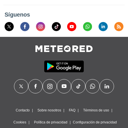
ublicidad y
do en
Síguenos
 mismo.
sultar más
 en nuestra
 Cookies
y
ualquier
ento
 botón
ación de
kies
 disponible
e nuestra
.
IVAMENTE,
Contacto
Sobre nosotros
FAQ
Términos de uso
as
 a cookies
Cookies
Política de privacidad
Configuración de privacidad
 no aceptar