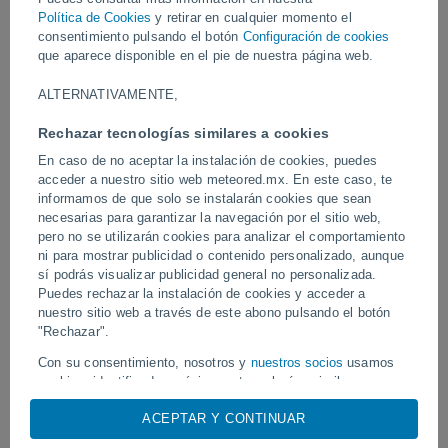
El sumidero apareció súbitamente en una zona geológica. Los
Política de Cookies
y retirar en cualquier momento el
geólogos han explicado que la sobreexplotación de los acuíferos
consentimiento pulsando el botón
Configuración de cookies
pudo haber provocado este colapso.
que aparece disponible en el pie de nuestra página web.
ALTERNATIVAMENTE,
Vídeos
Rechazar tecnologías similares a cookies
En caso de no aceptar la instalación de cookies, puedes
Ayer
acceder a nuestro sitio web meteored.mx. En este caso, te
informamos de que solo se instalarán cookies que sean
necesarias para garantizar la navegación por el sitio web,
pero no se utilizarán cookies para analizar el comportamiento
ni para mostrar publicidad o contenido personalizado, aunque
sí podrás visualizar publicidad general no personalizada.
Puedes rechazar la instalación de cookies y acceder a
nuestro sitio web a través de este abono pulsando el botón
"Rechazar".
Tornados y lluvias torrenciales en
Ondas tropicales, vagua
Con su consentimiento, nosotros y
nuestros socios
usamos
Pelotas, Brasil.
mexicano dejarán torment
cookies, identificadores únicos o tecnologías similares para
de semana
almacenar, acceder y procesar datos personales como su
ACEPTAR Y CONTINUAR
visita en este sitio web, las direcciones IP y los
identificadores de cookies. Es posible que algunos