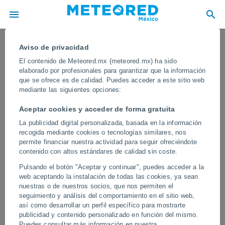
Aviso de privacidad
El contenido de Meteored.mx (meteored.mx) ha sido
elaborado por profesionales para garantizar que la información
que se ofrece es de calidad. Puedes acceder a este sitio web
mediante las siguientes opciones:
Aceptar cookies y acceder de forma gratuita
La publicidad digital personalizada, basada en la información
recogida mediante cookies o tecnologías similares, nos
permite financiar nuestra actividad para seguir ofreciéndote
contenido con altos estándares de calidad sin coste.
¡Un gran sumidero aparece
Pulsando el botón "Aceptar y continuar", puedes acceder a la
repentinamente cerca de Dereköy,
web aceptando la instalación de todas las cookies, ya sean
Turquía! El fenómeno geológico ha
nuestras o de nuestros socios, que nos permiten el
seguimiento y análisis del comportamiento en el sitio web,
provocado preocupación entre los
así como desarrollar un perfil específico para mostrarte
habitantes de la zona.
publicidad y contenido personalizado en función del mismo.
Puedes consultar más información en nuestra