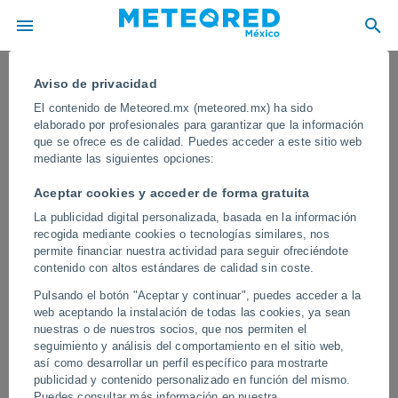
Aviso de privacidad
El contenido de Meteored.mx (meteored.mx) ha sido
elaborado por profesionales para garantizar que la información
que se ofrece es de calidad. Puedes acceder a este sitio web
mediante las siguientes opciones:
Aceptar cookies y acceder de forma gratuita
La publicidad digital personalizada, basada en la información
recogida mediante cookies o tecnologías similares, nos
permite financiar nuestra actividad para seguir ofreciéndote
contenido con altos estándares de calidad sin coste.
Un tornado azota Roma, Italia
Pulsando el botón "Aceptar y continuar", puedes acceder a la
Los primeros informes apuntan a que el tornado recorrió las calles
web aceptando la instalación de todas las cookies, ya sean
ubicadas entre Prati Fiscali y Conca d'Oro. El torbellino se
nuestras o de nuestros socios, que nos permiten el
desprendió de una fuerte tormenta.
seguimiento y análisis del comportamiento en el sitio web,
así como desarrollar un perfil específico para mostrarte
publicidad y contenido personalizado en función del mismo.
Vídeos
Puedes consultar más información en nuestra