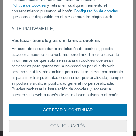
Política de Cookies
y retirar en cualquier momento el
consentimiento pulsando el botón
Configuración de cookies
Ayer
que aparece disponible en el pie de nuestra página web.
ALTERNATIVAMENTE,
Rechazar tecnologías similares a cookies
En caso de no aceptar la instalación de cookies, puedes
acceder a nuestro sitio web meteored.mx. En este caso, te
informamos de que solo se instalarán cookies que sean
necesarias para garantizar la navegación por el sitio web,
pero no se utilizarán cookies para analizar el comportamiento
Erupción y actividad intensa en el
Devastadora inundación 
ni para mostrar publicidad o contenido personalizado, aunque
volcán de Fuego, Guatemala.
Chitral, Pakistán.
sí podrás visualizar publicidad general no personalizada.
Puedes rechazar la instalación de cookies y acceder a
nuestro sitio web a través de este abono pulsando el botón
"Rechazar".
Síguenos
ACEPTAR Y CONTINUAR
Con su consentimiento, nosotros y
nuestros socios
usamos
cookies, identificadores únicos o tecnologías similares para
almacenar, acceder y procesar datos personales como su
CONFIGURACIÓN
visita en este sitio web, las direcciones IP y los
identificadores de cookies. Es posible que algunos