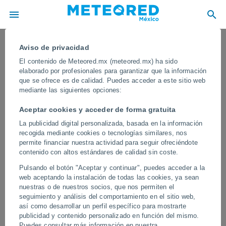
Aviso de privacidad
El contenido de Meteored.mx (meteored.mx) ha sido
elaborado por profesionales para garantizar que la información
que se ofrece es de calidad. Puedes acceder a este sitio web
mediante las siguientes opciones:
Aceptar cookies y acceder de forma gratuita
La publicidad digital personalizada, basada en la información
recogida mediante cookies o tecnologías similares, nos
permite financiar nuestra actividad para seguir ofreciéndote
contenido con altos estándares de calidad sin coste.
Un tsunami golpea las costas de
Pulsando el botón "Aceptar y continuar", puedes acceder a la
Filipinas e Indonesia tras el terremoto
web aceptando la instalación de todas las cookies, ya sean
de magnitud 7,8 en la isla de
nuestras o de nuestros socios, que nos permiten el
seguimiento y análisis del comportamiento en el sitio web,
Mindanao
así como desarrollar un perfil específico para mostrarte
publicidad y contenido personalizado en función del mismo.
En varias zonas reportaron que el mar se retiró varios metros,
Puedes consultar más información en nuestra