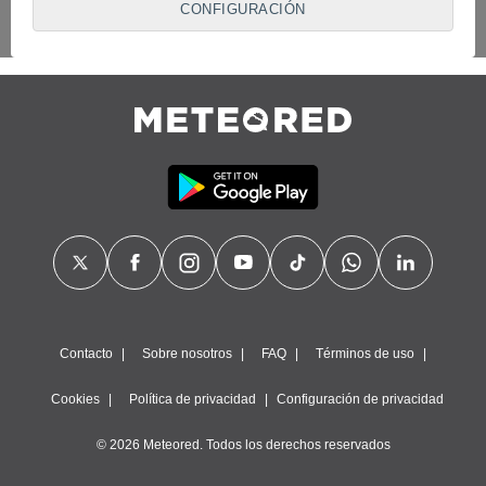
CONFIGURACIÓN
proveedores traten tus datos personales en virtud de un
interés legítimo, algo a lo que puedes oponerte. Para ello,
puede retirar su consentimiento u oponerse al tratamiento de
datos en cualquier momento haciendo clic en
"Configurar"
o
en nuestra
Política de Cookies
en este sitio web.
Nosotros y nuestros socios hacemos el siguiente
tratamiento de datos:
Almacenar la información en un dispositivo y/o acceder a
ella, uso de datos limitados para seleccionar anuncios
básicos, crear perfiles para publicidad personalizada, utilizar
perfiles para seleccionar la publicidad personalizada, crear un
perfil para personalizar el contenido, uso de perfiles para la
selección de contenido personalizado, medir el rendimiento
de la publicidad, medir el rendimiento del contenido,
comprender al público a través de estadísticas o a través de
la combinación de datos procedentes de diferentes fuentes,
Contacto
Sobre nosotros
FAQ
Términos de uso
desarrollo y mejora de los servicios, uso de datos limitados
con el objetivo de seleccionar el contenido.
Cookies
Política de privacidad
Configuración de privacidad
Datos de localización geográfica precisa e identificación
mediante análisis de dispositivos, publicidad y contenido
© 2026 Meteored. Todos los derechos reservados
personalizados, medición de publicidad y contenido,