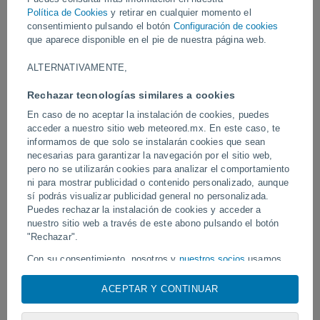
para volver repentinamente en forma de pequeño tsunami que
Política de Cookies
y retirar en cualquier momento el
arrastró barcas y objetos situados junto a la orilla.
consentimiento pulsando el botón
Configuración de cookies
que aparece disponible en el pie de nuestra página web.
Vídeos
ALTERNATIVAMENTE,
Rechazar tecnologías similares a cookies
Ayer
En caso de no aceptar la instalación de cookies, puedes
acceder a nuestro sitio web meteored.mx. En este caso, te
informamos de que solo se instalarán cookies que sean
necesarias para garantizar la navegación por el sitio web,
pero no se utilizarán cookies para analizar el comportamiento
ni para mostrar publicidad o contenido personalizado, aunque
sí podrás visualizar publicidad general no personalizada.
Puedes rechazar la instalación de cookies y acceder a
nuestro sitio web a través de este abono pulsando el botón
Un enorme diablo de polvo fue
"Rechazar".
Tornados y lluvias torren
avistado en Zapponeta, Italia
Pelotas, Brasil.
Con su consentimiento, nosotros y
nuestros socios
usamos
cookies, identificadores únicos o tecnologías similares para
almacenar, acceder y procesar datos personales como su
ACEPTAR Y CONTINUAR
visita en este sitio web, las direcciones IP y los
Síguenos
identificadores de cookies. Es posible que algunos