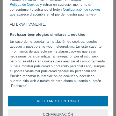
Política de Cookies
y retirar en cualquier momento el
consentimiento pulsando el botón
Configuración de cookies
Vídeos
que aparece disponible en el pie de nuestra página web.
ALTERNATIVAMENTE,
Hace 8 horas
Rechazar tecnologías similares a cookies
En caso de no aceptar la instalación de cookies, puedes
acceder a nuestro sitio web meteored.mx. En este caso, te
informamos de que solo se instalarán cookies que sean
necesarias para garantizar la navegación por el sitio web,
pero no se utilizarán cookies para analizar el comportamiento
ni para mostrar publicidad o contenido personalizado, aunque
sí podrás visualizar publicidad general no personalizada.
Puedes rechazar la instalación de cookies y acceder a
El tifón Dolphin azota varias zonas de
Un tornado azota Piraí do
nuestro sitio web a través de este abono pulsando el botón
China.
"Rechazar".
Con su consentimiento, nosotros y
nuestros socios
usamos
cookies, identificadores únicos o tecnologías similares para
ACEPTAR Y CONTINUAR
almacenar, acceder y procesar datos personales como su
Síguenos
visita en este sitio web, las direcciones IP y los
identificadores de cookies. Es posible que algunos
CONFIGURACIÓN