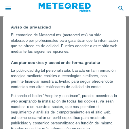
Aviso de privacidad
El contenido de Meteored.mx (meteored.mx) ha sido
elaborado por profesionales para garantizar que la información
que se ofrece es de calidad. Puedes acceder a este sitio web
mediante las siguientes opciones:
Aceptar cookies y acceder de forma gratuita
La publicidad digital personalizada, basada en la información
recogida mediante cookies o tecnologías similares, nos
permite financiar nuestra actividad para seguir ofreciéndote
contenido con altos estándares de calidad sin coste.
Una extraña iridiscencia aparece en el
Pulsando el botón "Aceptar y continuar", puedes acceder a la
cielo de Estambul, Turquía
web aceptando la instalación de todas las cookies, ya sean
nuestras o de nuestros socios, que nos permiten el
Las iridiscencias se generan cuando la radiación solar o la
seguimiento y análisis del comportamiento en el sitio web,
procedente de la luna inciden bajo un ángulo determinado sobre
así como desarrollar un perfil específico para mostrarte
un conjunto de pequeñas gotas de agua y cristales en nubes
publicidad y contenido personalizado en función del mismo.
medias y altas.
Puedes consultar más información en nuestra