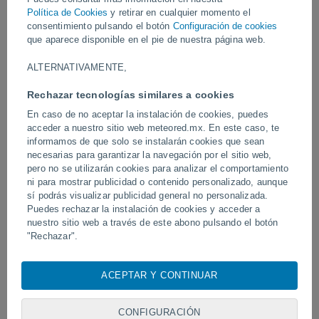
Política de Cookies
y retirar en cualquier momento el
Vídeos
consentimiento pulsando el botón
Configuración de cookies
que aparece disponible en el pie de nuestra página web.
ALTERNATIVAMENTE,
Hoy
Rechazar tecnologías similares a cookies
En caso de no aceptar la instalación de cookies, puedes
acceder a nuestro sitio web meteored.mx. En este caso, te
informamos de que solo se instalarán cookies que sean
necesarias para garantizar la navegación por el sitio web,
pero no se utilizarán cookies para analizar el comportamiento
ni para mostrar publicidad o contenido personalizado, aunque
sí podrás visualizar publicidad general no personalizada.
Puedes rechazar la instalación de cookies y acceder a
Tornados y lluvias torrenciales en
Ondas tropicales, vagua
nuestro sitio web a través de este abono pulsando el botón
Pelotas, Brasil.
mexicano dejarán torment
"Rechazar".
de semana
Con su consentimiento, nosotros y
nuestros socios
usamos
cookies, identificadores únicos o tecnologías similares para
ACEPTAR Y CONTINUAR
Síguenos
almacenar, acceder y procesar datos personales como su
visita en este sitio web, las direcciones IP y los
identificadores de cookies. Es posible que algunos
CONFIGURACIÓN