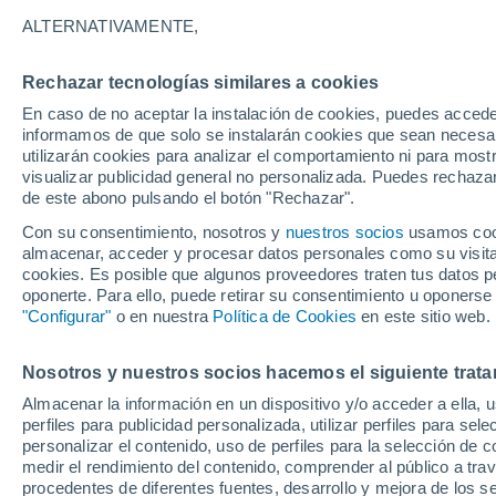
ALTERNATIVAMENTE,
Rechazar tecnologías similares a cookies
En caso de no aceptar la instalación de cookies, puedes accede
informamos de que solo se instalarán cookies que sean necesari
utilizarán cookies para analizar el comportamiento ni para most
visualizar publicidad general no personalizada. Puedes rechazar
de este abono pulsando el botón "Rechazar".
Con su consentimiento, nosotros y
nuestros socios
usamos cooki
almacenar, acceder y procesar datos personales como su visita e
cookies. Es posible que algunos proveedores traten tus datos pe
oponerte. Para ello, puede retirar su consentimiento u oponerse
"Configurar"
o en nuestra
Política de Cookies
en este sitio web.
Una persona fue arrastr
Nosotros y nuestros socios hacemos el siguiente trata
Almacenar la información en un dispositivo y/o acceder a ella, 
extremo en Hengshui, C
perfiles para publicidad personalizada, utilizar perfiles para sele
personalizar el contenido, uso de perfiles para la selección de c
Unas cámaras de seguridad captaron el impactante mom
medir el rendimiento del contenido, comprender al público a tra
ser golpeada por un árbol que cayó en el temporal, la
procedentes de diferentes fuentes, desarrollo y mejora de los se