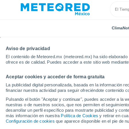
Clima
Not
Aviso de privacidad
El contenido de Meteored.mx (meteored.mx) ha sido elaborado p
ofrece es de calidad. Puedes acceder a este sitio web mediante
Aceptar cookies y acceder de forma gratuita
Inicio
Vídeos
Una persona fue arrastrada por un v
La publicidad digital personalizada, basada en la información r
financiar nuestra actividad para seguir ofreciéndote contenido c
Pulsando el botón "Aceptar y continuar", puedes acceder a la w
nuestras o de nuestros socios, que nos permiten el seguimiento
desarrollar un perfil específico para mostrarte publicidad y co
más información en nuestra
Política de Cookies
y retirar en cu
Configuración de cookies
que aparece disponible en el pie de n