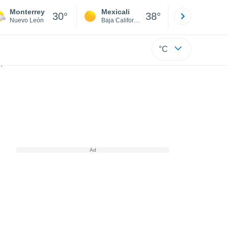
Monterrey
Mexicali
Tijuana
30°
38°
Nuevo León
Baja California
Baja C
°C