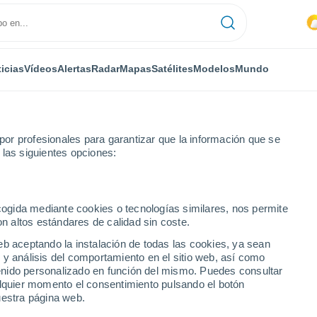
icias
Vídeos
Alertas
Radar
Mapas
Satélites
Modelos
Mundo
or profesionales para garantizar que la información que se
 las siguientes opciones:
endaval extremo en Hengshui, China
ecogida mediante cookies o tecnologías similares, nos permite
on altos estándares de calidad sin coste.
eb aceptando la instalación de todas las cookies, ya sean
 y análisis del comportamiento en el sitio web, así como
ntenido personalizado en función del mismo. Puedes consultar
alquier momento el consentimiento pulsando el botón
uestra página web.