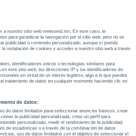
r a nuestro sitio web meteored.mx. En este caso, te
as para garantizar la navegación por el sitio web, pero no se
rar publicidad o contenido personalizado, aunque sí podrás
 la instalación de cookies y acceder a nuestro sitio web a través
es, identificadores únicos o tecnologías similares para
n este sitio web, las direcciones IP y los identificadores de
rsonales en virtud de un interés legítimo, algo a lo que puedes
 al tratamiento de datos en cualquier momento haciendo clic en
ada por un vendaval
miento de datos:
uso de datos limitados para seleccionar anuncios básicos, crear
hina
ccionar la publicidad personalizada, crear un perfil para
ontenido personalizado, medir el rendimiento de la publicidad,
ento. Tras ser arrastrada por la fuerza del viento y casi
vés de estadísticas o a través de la combinación de datos
 persona salió casi ilesa.
rvicios, uso de datos limitados con el objetivo de seleccionar el