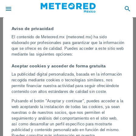
Aviso de privacidad
El contenido de Meteored.mx (meteored.mx) ha sido
elaborado por profesionales para garantizar que la información
que se ofrece es de calidad. Puedes acceder a este sitio web
mediante las siguientes opciones:
Aceptar cookies y acceder de forma gratuita
La publicidad digital personalizada, basada en la información
recogida mediante cookies o tecnologías similares, nos
permite financiar nuestra actividad para seguir ofreciéndote
contenido con altos estándares de calidad sin coste.
Varias mangas marinas tocan tierra
Pulsando el botón "Aceptar y continuar", puedes acceder a la
en Menorca y Mallorca, España
web aceptando la instalación de todas las cookies, ya sean
nuestras o de nuestros socios, que nos permiten el
En las últimas horas se han producido fuertes tormentas en las
seguimiento y análisis del comportamiento en el sitio web,
Islas Baleares, dejando a su paso lluvias intensas y un desfile de
así como desarrollar un perfil específico para mostrarte
mangas marinas.
publicidad y contenido personalizado en función del mismo.
Puedes consultar más información en nuestra