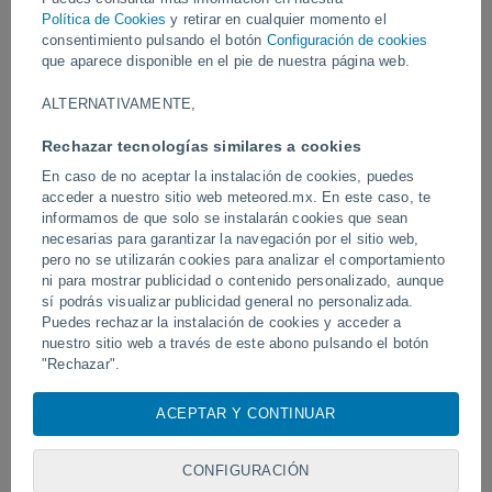
Vídeos
Política de Cookies
y retirar en cualquier momento el
consentimiento pulsando el botón
Configuración de cookies
que aparece disponible en el pie de nuestra página web.
Ayer
ALTERNATIVAMENTE,
Rechazar tecnologías similares a cookies
En caso de no aceptar la instalación de cookies, puedes
acceder a nuestro sitio web meteored.mx. En este caso, te
informamos de que solo se instalarán cookies que sean
necesarias para garantizar la navegación por el sitio web,
pero no se utilizarán cookies para analizar el comportamiento
ni para mostrar publicidad o contenido personalizado, aunque
sí podrás visualizar publicidad general no personalizada.
Tornados y lluvias torrenciales en
Ondas tropicales, vagua
Pelotas, Brasil.
Puedes rechazar la instalación de cookies y acceder a
mexicano dejarán torment
de semana
nuestro sitio web a través de este abono pulsando el botón
"Rechazar".
Con su consentimiento, nosotros y
nuestros socios
usamos
ACEPTAR Y CONTINUAR
Síguenos
cookies, identificadores únicos o tecnologías similares para
almacenar, acceder y procesar datos personales como su
visita en este sitio web, las direcciones IP y los
CONFIGURACIÓN
identificadores de cookies. Es posible que algunos