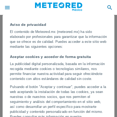
Aviso de privacidad
El contenido de Meteored.mx (meteored.mx) ha sido
elaborado por profesionales para garantizar que la información
que se ofrece es de calidad. Puedes acceder a este sitio web
mediante las siguientes opciones:
Aceptar cookies y acceder de forma gratuita
La publicidad digital personalizada, basada en la información
recogida mediante cookies o tecnologías similares, nos
permite financiar nuestra actividad para seguir ofreciéndote
contenido con altos estándares de calidad sin coste.
Varias supercélulas causan estragos
Pulsando el botón "Aceptar y continuar", puedes acceder a la
en la región del Véneto, Italia
web aceptando la instalación de todas las cookies, ya sean
nuestras o de nuestros socios, que nos permiten el
En las últimas horas se han formado tormentas muy organizadas
seguimiento y análisis del comportamiento en el sitio web,
en la zona, dejando a su paso fenómenos extremo y grandes
así como desarrollar un perfil específico para mostrarte
daños materiales en varias poblaciones.
publicidad y contenido personalizado en función del mismo.
Puedes consultar más información en nuestra