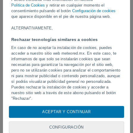
Vídeos
Política de Cookies
y retirar en cualquier momento el
consentimiento pulsando el botón
Configuración de cookies
que aparece disponible en el pie de nuestra página web.
Ayer
ALTERNATIVAMENTE,
Rechazar tecnologías similares a cookies
En caso de no aceptar la instalación de cookies, puedes
acceder a nuestro sitio web meteored.mx. En este caso, te
informamos de que solo se instalarán cookies que sean
necesarias para garantizar la navegación por el sitio web,
pero no se utilizarán cookies para analizar el comportamiento
ni para mostrar publicidad o contenido personalizado, aunque
sí podrás visualizar publicidad general no personalizada.
Erupción y actividad intensa en el
Devastadora inundación 
volcán de Fuego, Guatemala.
Puedes rechazar la instalación de cookies y acceder a
Chitral, Pakistán.
nuestro sitio web a través de este abono pulsando el botón
"Rechazar".
Con su consentimiento, nosotros y
nuestros socios
usamos
ACEPTAR Y CONTINUAR
Síguenos
cookies, identificadores únicos o tecnologías similares para
almacenar, acceder y procesar datos personales como su
visita en este sitio web, las direcciones IP y los
CONFIGURACIÓN
identificadores de cookies. Es posible que algunos