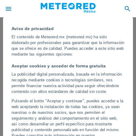
Aviso de privacidad
El contenido de Meteored.mx (meteored.mx) ha sido
elaborado por profesionales para garantizar que la información
que se ofrece es de calidad. Puedes acceder a este sitio web
mediante las siguientes opciones:
Aceptar cookies y acceder de forma gratuita
La publicidad digital personalizada, basada en la información
recogida mediante cookies o tecnologías similares, nos
permite financiar nuestra actividad para seguir ofreciéndote
contenido con altos estándares de calidad sin coste.
Vientos extremos de más de 120 km/h
Pulsando el botón "Aceptar y continuar", puedes acceder a la
azotan Ciudad del Cabo, Sudáfrica
web aceptando la instalación de todas las cookies, ya sean
nuestras o de nuestros socios, que nos permiten el
En las últimas horas se han producido lluvias muy intensas y
seguimiento y análisis del comportamiento en el sitio web,
ráfagas de viento huracanadas en varias poblaciones de la
así como desarrollar un perfil específico para mostrarte
provincia del Cabo Occidental, con grandes desperfectos
publicidad y contenido personalizado en función del mismo.
materiales y diversos heridos.
Puedes consultar más información en nuestra