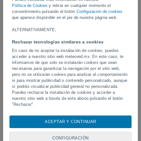
Política de Cookies
y retirar en cualquier momento el
Vídeos
consentimiento pulsando el botón
Configuración de cookies
que aparece disponible en el pie de nuestra página web.
ALTERNATIVAMENTE,
Ayer
Rechazar tecnologías similares a cookies
En caso de no aceptar la instalación de cookies, puedes
acceder a nuestro sitio web meteored.mx. En este caso, te
informamos de que solo se instalarán cookies que sean
necesarias para garantizar la navegación por el sitio web,
pero no se utilizarán cookies para analizar el comportamiento
ni para mostrar publicidad o contenido personalizado, aunque
sí podrás visualizar publicidad general no personalizada.
Puedes rechazar la instalación de cookies y acceder a
Un enorme diablo de polvo fue
Tornados y lluvias torren
nuestro sitio web a través de este abono pulsando el botón
avistado en Zapponeta, Italia
Pelotas, Brasil.
"Rechazar".
Con su consentimiento, nosotros y
nuestros socios
usamos
cookies, identificadores únicos o tecnologías similares para
ACEPTAR Y CONTINUAR
Síguenos
almacenar, acceder y procesar datos personales como su
visita en este sitio web, las direcciones IP y los
identificadores de cookies. Es posible que algunos
CONFIGURACIÓN