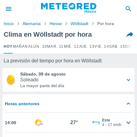
privacidad
o de
Inicio
Alemania
Hesse
Wöllstadt
Por hora
mx
mx) ha sido
Clima en Wöllstadt por hora
or
es para
HOY
MAÑANA
LUN. 10
MAR. 11
MIÉ. 12
JUE. 13
VIE. 14
SÁB. 15
DOM.
ue la
 que se
e calidad.
La previsión del tiempo por hora en Wöllstadt
eder a este
ediante las
Sábado, 08 de agosto
opciones:
Soleado
La mayor parte del día
ookies y
e forma
Horas anteriores
d digital
ada, basada
Este
mación
27°
14:00
4
-
17
km/h
ediante
ecnologías