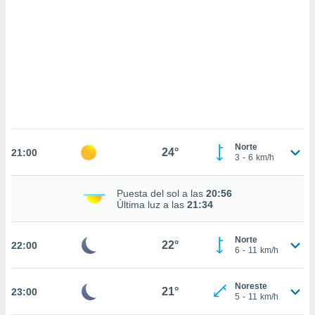
 mismo.
sultar más
 en nuestra
 Cookies
y
ualquier
ento
 botón
ación de
kies
 disponible
Norte
24°
e nuestra
21:00
3
-
6
km/h
.
IVAMENTE,
Puesta del sol a las
20:56
Última luz a las
21:34
as
Norte
22°
22:00
 a cookies
6
-
11
km/h
 no aceptar
ón de
Noreste
21°
23:00
uedes
5
-
11
km/h
uestro sitio