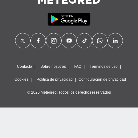
calización
precisa e
ión mediante
, publicidad
dos,
 publicidad
,
ón de
 desarrollo
Contacto
Sobre nosotros
FAQ
Términos de uso
s.
tros 1199
Cookies
Política de privacidad
Configuración de privacidad
ios
© 2026 Meteored. Todos los derechos reservados