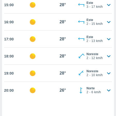
nos permite
Este
28°
15:00
estra
3
-
17
km/h
ara seguir
e contenido
ACEPTAR
Este
stándares
28°
16:00
Y
2
-
15
km/h
sin coste.
CONTINUAR
 botón
Este
28°
17:00
continuar",
CONFIGURACIÓN
2
-
13
km/h
der a la
ndo la
 de todas
Noreste
28°
18:00
2
-
12
km/h
, ya sean
de nuestros
 nos
Noreste
28°
19:00
2
-
10
km/h
 y análisis
tamiento en
b, así como
Norte
26°
20:00
2
-
6
km/h
un perfil
para
ublicidad y
do en