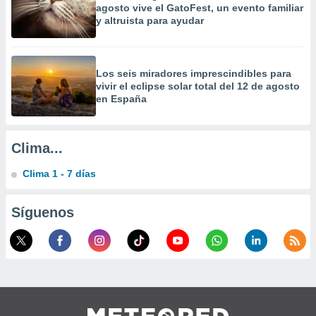
agosto vive el GatoFest, un evento familiar
a
y altruista para ayudar
 la
da, crear un
personalizar
Los seis miradores imprescindibles para
o, uso de
vivir el eclipse solar total del 12 de agosto
a la
en España
e contenido
do, medir el
 de la
medir el
Clima...
 del
 comprender
Clima 1 - 7 días
 través de
s o a través
nación de
Síguenos
edentes de
fuentes,
y mejora de
os, uso de
ados con el
 seleccionar
o.