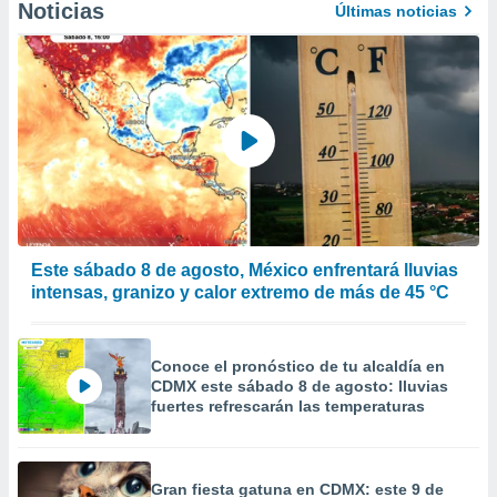
Noticias
Últimas noticias
 de datos
er momento
ic en
o en
 Cookies
en
eb.
y
socios
el
Este sábado 8 de agosto, México enfrentará lluvias
to de
intensas, granizo y calor extremo de más de 45 °C
la
 en un
 y/o acceder
Conoce el pronóstico de tu alcaldía en
 de datos
CDMX este sábado 8 de agosto: lluvias
ara
fuertes refrescarán las temperaturas
 anuncios
ar perfiles
idad
Gran fiesta gatuna en CDMX: este 9 de
a, utilizar