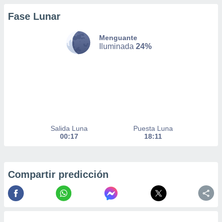
Fase Lunar
nto,
Menguante
cios
Iluminada
24%
kies,
ores únicos
as similares
nar,
rocesar
onales como
 este sitio
recciones IP
ficadores de
Salida Luna
Puesta Luna
 posible
00:17
18:11
s
 traten tus
nales en
 interés
Compartir predicción
go a lo que
nerte. Para
retirar su
ento u