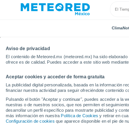
Clima
Not
Aviso de privacidad
El contenido de Meteored.mx (meteored.mx) ha sido elaborado p
ofrece es de calidad. Puedes acceder a este sitio web mediante
Aceptar cookies y acceder de forma gratuita
Inicio
Alemania
Hesse
La publicidad digital personalizada, basada en la información r
financiar nuestra actividad para seguir ofreciéndote contenido c
Clima en Hesse
Pulsando el botón "Aceptar y continuar", puedes acceder a la w
nuestras o de nuestros socios, que nos permiten el seguimiento
desarrollar un perfil específico para mostrarte publicidad y co
Hoy, 8 agosto
Todo el día
Símbolo
más información en nuestra
Política de Cookies
y retirar en cu
Configuración de cookies
que aparece disponible en el pie de n