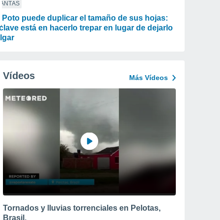
LANTAS
 Poto puede duplicar el tamaño de sus hojas:
 clave está en hacerlo trepar en lugar de dejarlo
lgar
Vídeos
Más Vídeos
Tornados y lluvias torrenciales en Pelotas,
Brasil.