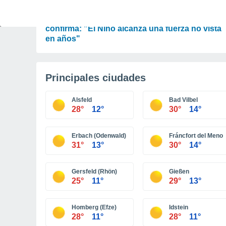
PREDICCIÓN
La Organización Meteorológica Mundial
confirma: "El Niño alcanza una fuerza no vista
en años"
Principales ciudades
Alsfeld
Bad Vilbel
28°
12°
30°
14°
Erbach (Odenwald)
Fráncfort del Meno
31°
13°
30°
14°
Gersfeld (Rhön)
Gießen
25°
11°
29°
13°
Homberg (Efze)
Idstein
28°
11°
28°
11°