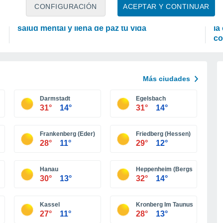
ACTUALIDAD
P
CONFIGURACIÓN
ACEPTAR Y CONTINUAR
Poder felino: formas en que un gato mejora la
Tu
salud mental y llena de paz tu vida
la
co
Más ciudades
Darmstadt
Egelsbach
31°
14°
31°
14°
Frankenberg (Eder)
Friedberg (Hessen)
28°
11°
29°
12°
Hanau
Heppenheim (Bergstraße)
30°
13°
32°
14°
Kassel
Kronberg Im Taunus
27°
11°
28°
13°