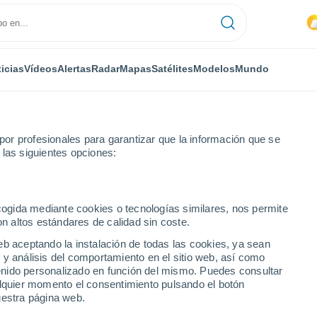
icias
Vídeos
Alertas
Radar
Mapas
Satélites
Modelos
Mundo
or profesionales para garantizar que la información que se
 las siguientes opciones:
ecogida mediante cookies o tecnologías similares, nos permite
on altos estándares de calidad sin coste.
eb aceptando la instalación de todas las cookies, ya sean
 y análisis del comportamiento en el sitio web, así como
ntenido personalizado en función del mismo. Puedes consultar
alquier momento el consentimiento pulsando el botón
uestra página web.