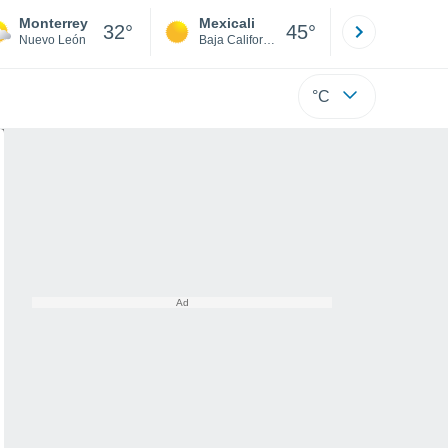
Monterrey
Mexicali
Tijuana
32°
45°
Nuevo León
Baja California
Baja C
°C