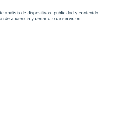
14°
Erbach
im
(Odenwald)
e)
e análisis de dispositivos, publicidad y contenido
n de audiencia y desarrollo de servicios.
Leaflet
|
©
OpenStreetMap
|
ECMWF
by © Meteored