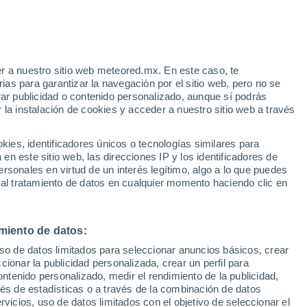
27°
24°
11°
10°
Kassel
28°
28°
11°
r a nuestro sitio web meteored.mx. En este caso, te
11°
enberg
as para garantizar la navegación por el sitio web, pero no se
Homberg
28°
der)
(Efze)
12°
rar publicidad o contenido personalizado, aunque sí podrás
er
 la instalación de cookies y acceder a nuestro sitio web a través
en)
29°
es, identificadores únicos o tecnologías similares para
13°
n este sitio web, las direcciones IP y los identificadores de
n
25°
rsonales en virtud de un interés legítimo, algo a lo que puedes
11°
29°
 al tratamiento de datos en cualquier momento haciendo clic en
Gersfeld
12°
(Rhön)
berg
sen)
30°
14°
miento de datos:
 del
uso de datos limitados para seleccionar anuncios básicos, crear
ccionar la publicidad personalizada, crear un perfil para
ontenido personalizado, medir el rendimiento de la publicidad,
vés de estadísticas o a través de la combinación de datos
31°
32°
rvicios, uso de datos limitados con el objetivo de seleccionar el
13°