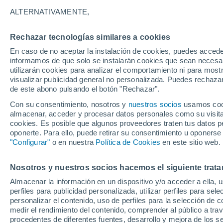
ALTERNATIVAMENTE,
Willingen
(Upland)
Rechazar tecnologías similares a cookies
En caso de no aceptar la instalación de cookies, puedes accede
Frank
informamos de que solo se instalarán cookies que sean necesari
(E
utilizarán cookies para analizar el comportamiento ni para most
Wett
visualizar publicidad general no personalizada. Puedes rechazar
(Hess
de este abono pulsando el botón "Rechazar".
Con su consentimiento, nosotros y
nuestros socios
usamos cooki
almacenar, acceder y procesar datos personales como su visita e
Gieße
cookies. Es posible que algunos proveedores traten tus datos pe
oponerte. Para ello, puede retirar su consentimiento u oponerse
"Configurar"
o en nuestra
Política de Cookies
en este sitio web.
Fried
(Hes
30°
Nosotros y nuestros socios hacemos el siguiente trata
14°
Fráncfort
Wiesbaden
Almacenar la información en un dispositivo y/o acceder a ella, 
Meno
perfiles para publicidad personalizada, utilizar perfiles para sele
personalizar el contenido, uso de perfiles para la selección de c
medir el rendimiento del contenido, comprender al público a tra
procedentes de diferentes fuentes, desarrollo y mejora de los se