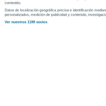
contenido.
¿Por qué P
Datos de localización geográfica precisa e identificación mediant
Découvrez 
personalizados, medición de publicidad y contenido, investigació
compréhen
Ver nuestros 1199 socios
CIENCIA
El misteri
Descubra l
diestros.
ACTUALID
Inusual en
¿Qué pudo 
gravemente