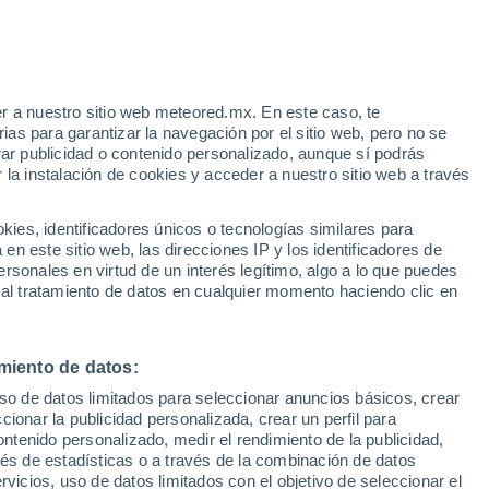
ista encargado de temas relacionados con el medioambiente
. Tam
ir del mediodía.
 la oportunidad de presentar el “Tiempo a la carta” en
France 3
durant
 Météo
donde presentaba la edición de la noche.
r a nuestro sitio web meteored.mx. En este caso, te
as para garantizar la navegación por el sitio web, pero no se
 Marc Hay es un apasionado de la meteorología desde su infancia.
rar publicidad o contenido personalizado, aunque sí podrás
 la instalación de cookies y acceder a nuestro sitio web a través
es, identificadores únicos o tecnologías similares para
n este sitio web, las direcciones IP y los identificadores de
rsonales en virtud de un interés legítimo, algo a lo que puedes
AD
 al tratamiento de datos en cualquier momento haciendo clic en
arrilla con carbón vegetal: ¿cuáles son los riesgos para la salud? ¿Qué 
ienzo de la temporada estival llegan las ganas de organizar una barba
miento de datos:
lud hacer barbacoas con carbón? ¿Qué alternativas existen?
uso de datos limitados para seleccionar anuncios básicos, crear
ccionar la publicidad personalizada, crear un perfil para
ontenido personalizado, medir el rendimiento de la publicidad,
vés de estadísticas o a través de la combinación de datos
rvicios, uso de datos limitados con el objetivo de seleccionar el