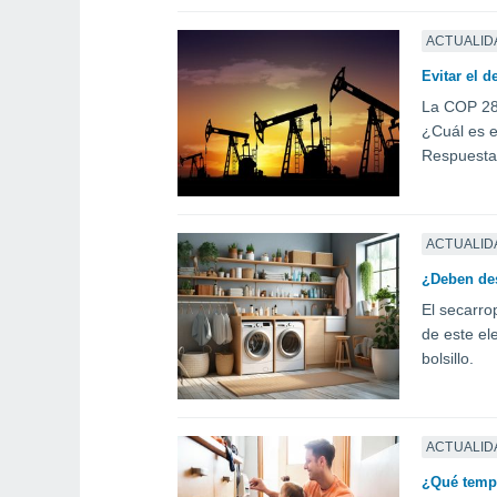
ACTUALID
Evitar el d
La COP 28 
¿Cuál es e
Respuestas
ACTUALID
¿Deben des
El secarro
de este el
bolsillo.
ACTUALID
¿Qué tempe