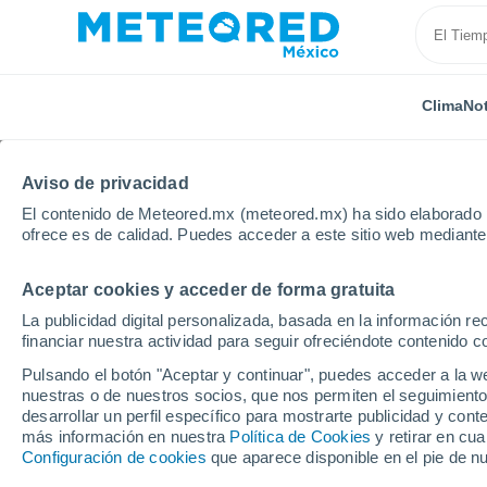
Clima
Not
SOBRE NOSOTROS
PRODUCTOS
EMPRESA
EQU
Aviso de privacidad
El contenido de Meteored.mx (meteored.mx) ha sido elaborado p
Inicio
Sobre nosotros
Equipo
Marc Hay
ofrece es de calidad. Puedes acceder a este sitio web mediante
Aceptar cookies y acceder de forma gratuita
Marc Hay
La publicidad digital personalizada, basada en la información r
financiar nuestra actividad para seguir ofreciéndote contenido c
Redactor Jefe, especializado e
Pulsando el botón "Aceptar y continuar", puedes acceder a la w
nuestras o de nuestros socios, que nos permiten el seguimiento
desarrollar un perfil específico para mostrarte publicidad y co
más información en nuestra
Política de Cookies
y retirar en cu
Marc Hay es titulado de un
Máster en Lengu
Configuración de cookies
que aparece disponible en el pie de n
Escuela Superior de Periodismo.