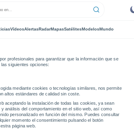
icias
Vídeos
Alertas
Radar
Mapas
Satélites
Modelos
Mundo
IPO
MEDIOS
TRABAJA
or profesionales para garantizar que la información que se
 las siguientes opciones:
ecogida mediante cookies o tecnologías similares, nos permite
on altos estándares de calidad sin coste.
n meteorología -
18 artículos
eb aceptando la instalación de todas las cookies, ya sean
 y análisis del comportamiento en el sitio web, así como
ntenido personalizado en función del mismo. Puedes consultar
alquier momento el consentimiento pulsando el botón
as Extranjeras aplicadas
(
Universidad de la Sorbona de París – París
uestra página web.