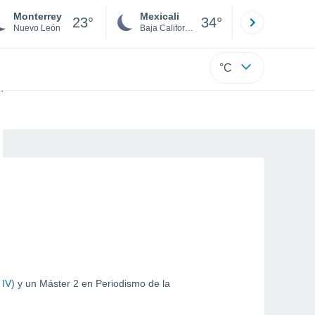
Monterrey
Mexicali
Tijuana
23°
34°
Nuevo León
Baja California
Baja C
°C
 IV
) y un Máster 2 en Periodismo de la