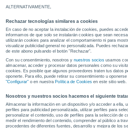
Trabaja en
BFMTV
desde 2014 como
period
ALTERNATIVAMENTE,
tiempo de la cadena de lunes a viernes a part
Rechazar tecnologías similares a cookies
Antes de trabajar para BFMTV, Marc Hay tuvo
Romejko.
Empezó su carrera en la Chaîne
En caso de no aceptar la instalación de cookies, puedes accede
informamos de que solo se instalarán cookies que sean necesari
Redactor Jefe
desde 2018 para tameteo.com,
utilizarán cookies para analizar el comportamiento ni para most
visualizar publicidad general no personalizada. Puedes rechazar
de este abono pulsando el botón "Rechazar".
Artículos de Marc Hay
Con su consentimiento, nosotros y
nuestros socios
usamos cooki
almacenar, acceder y procesar datos personales como su visita e
cookies. Es posible que algunos proveedores traten tus datos pe
ACTUALID
oponerte. Para ello, puede retirar su consentimiento u oponerse
"Configurar"
o en nuestra
Política de Cookies
en este sitio web.
Asar a la p
Con el com
Nosotros y nuestros socios hacemos el siguiente trata
para la sa
Almacenar la información en un dispositivo y/o acceder a ella, 
perfiles para publicidad personalizada, utilizar perfiles para sele
personalizar el contenido, uso de perfiles para la selección de c
medir el rendimiento del contenido, comprender al público a tra
procedentes de diferentes fuentes, desarrollo y mejora de los se
CIENCIA