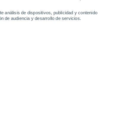
lutón ya no forma parte del sistema solar? ¿Cómo podemos explicar tal 
e análisis de dispositivos, publicidad y contenido
pourquoi Pluton a été rétrogradé au rang de planète naine en 2006 e
n de audiencia y desarrollo de servicios.
sion du système solaire.
o de la lateralidad: ¿por qué somos zurdos o diestros?
os misterios de la lateralidad humana: cómo la genética y los proceso
AD
 Florida: ¡una casa alcanzada por desechos espaciales! ¿Cómo pudo hab
haber pasado en el cielo de Florida el 8 de marzo? ¿Cómo pudo caer 
 una vivienda? Explicaciones en nuestro artículo.