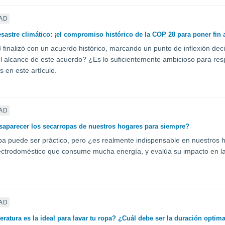
AD
esastre climático: ¡el compromiso histórico de la COP 28 para poner fin a
finalizó con un acuerdo histórico, marcando un punto de inflexión decis
l alcance de este acuerdo? ¿Es lo suficientemente ambicioso para res
 en este artículo.
AD
aparecer los secarropas de nuestros hogares para siempre?
pa puede ser práctico, pero ¿es realmente indispensable en nuestros 
ectrodoméstico que consume mucha energía, y evalúa su impacto en la 
AD
ratura es la ideal para lavar tu ropa? ¿Cuál debe ser la duración optim