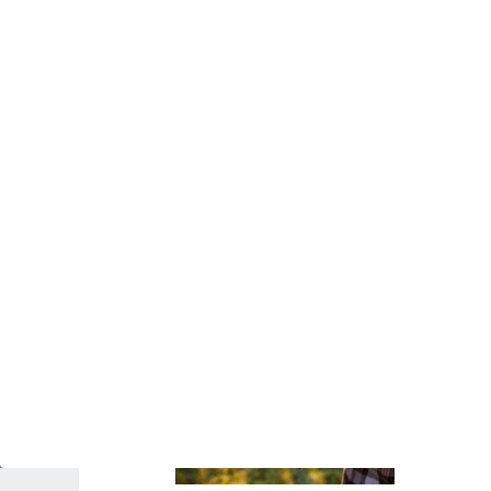
son las ca
CIENCIA
¿Dormir ha
La tentaci
riesgos pa
CIENCIA
Poda de ár
¿Cuáles so
de tus árb