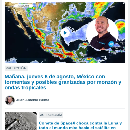
ublicidad y
do en
 mismo.
sultar más
 en nuestra
 Cookies
y
ualquier
ento
 botón
ación de
kies
PREDICCIÓN
 disponible
Mañana, jueves 6 de agosto, México con
e nuestra
tormentas y posibles granizadas por monzón y
.
ondas tropicales
IVAMENTE,
Juan Antonio Palma
as
ASTRONOMÍA
 a cookies
Cohete de SpaceX choca contra la Luna y
 no aceptar
todo el mundo mira hacia el satélite en