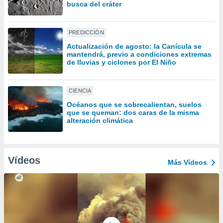
ón de
busca del cráter
uedes
uestro sitio
ed.mx. En
PREDICCIÓN
te
Actualización de agosto: la Canícula se
 de que
mantendrá, previo a condiciones extremas
talarán
de lluvias y ciclones por El Niño
e sean
para
a
CIENCIA
por el sitio
Océanos que se sobrecalientan, suelos
o se
que se queman: dos caras de la misma
cookies para
alteración climática
nto ni para
licidad o
Vídeos
Más Vídeos
ado, aunque
sualizar
general no
ada. Puedes
 instalación
y acceder a
io web a