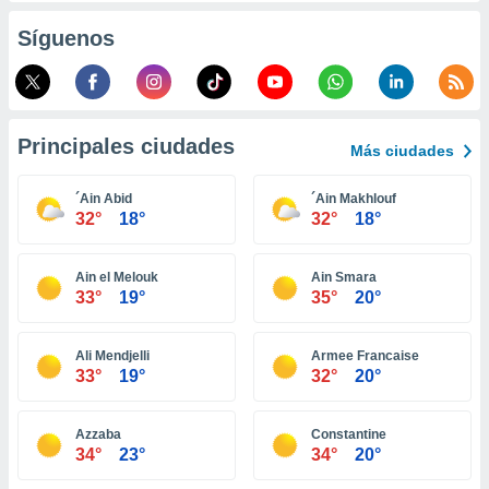
retirar su
Síguenos
ento u
 de datos
er momento
ic en
o en
Principales ciudades
Más ciudades
 Cookies
en
´Ain Abid
´Ain Makhlouf
eb.
32°
18°
32°
18°
y
socios
Ain el Melouk
Ain Smara
el
33°
19°
35°
20°
to de
Ali Mendjelli
Armee Francaise
33°
19°
32°
20°
la
 en un
 y/o acceder
Azzaba
Constantine
 de datos
34°
23°
34°
20°
ara
 anuncios