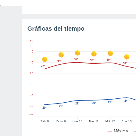
Luz diurna restante
9h 32m
Gráficas del tiempo
50
45
40°
40°
39°
39°
40
38°
37°
35
30
25
24°
23°
23°
22°
20
21°
20°
°C
Sáb
8
Dom
9
Lun
10
Mar
11
Mié
12
Jue
13
Máxima