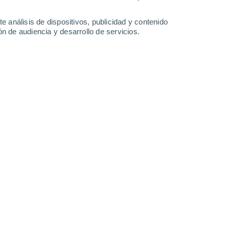
39°
/
23°
40°
/
23°
38°
/
24°
37°
/
22°
e análisis de dispositivos, publicidad y contenido
n de audiencia y desarrollo de servicios.
-
41
km/h
19
-
47
km/h
19
-
46
km/h
15
-
46
km/h
to
Norte
5 Medio
2
-
16 km/h
FPS:
6-10
Norte
7 Alto
7
-
23 km/h
FPS:
15-25
Norte
9 ¡Muy Alto!
9
-
28 km/h
FPS:
25-50
Norte
9 ¡Muy Alto!
10
-
30 km/h
FPS:
25-50