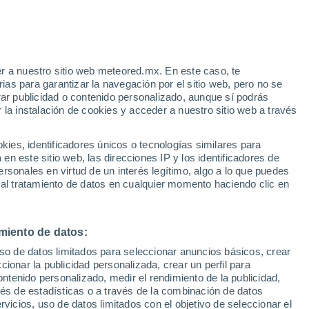
o
r a nuestro sitio web meteored.mx. En este caso, te
as para garantizar la navegación por el sitio web, pero no se
rar publicidad o contenido personalizado, aunque sí podrás
 la instalación de cookies y acceder a nuestro sitio web a través
 vive
es, identificadores únicos o tecnologías similares para
a
n este sitio web, las direcciones IP y los identificadores de
rsonales en virtud de un interés legítimo, algo a lo que puedes
eratura
Radar de lluvia
Satélites
Modelos
 al tratamiento de datos en cualquier momento haciendo clic en
miento de datos:
Martes
Miércoles
Jueves
Viernes
uso de datos limitados para seleccionar anuncios básicos, crear
11 Ago
12 Ago
13 Ago
14 Ago
ccionar la publicidad personalizada, crear un perfil para
ontenido personalizado, medir el rendimiento de la publicidad,
vés de estadísticas o a través de la combinación de datos
rvicios, uso de datos limitados con el objetivo de seleccionar el