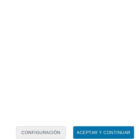
Calendario lunar
Lun
Mar
Mié
Jue
Vie
Sáb
Dom
8
9
10
11
12
13
14
15
16
17
18
19
20
21
CONFIGURACIÓN
ACEPTAR Y CONTINUAR