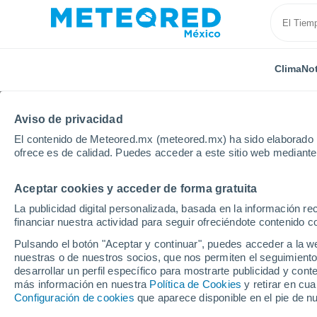
Clima
Not
Aviso de privacidad
El contenido de Meteored.mx (meteored.mx) ha sido elaborado p
ofrece es de calidad. Puedes acceder a este sitio web mediante
Aceptar cookies y acceder de forma gratuita
Inicio
Argelia
Provincia de Constantina
Ain Sma
La publicidad digital personalizada, basada en la información r
financiar nuestra actividad para seguir ofreciéndote contenido c
Clima en Ain Smara
Pulsando el botón "Aceptar y continuar", puedes acceder a la w
nuestras o de nuestros socios, que nos permiten el seguimiento
10:28
Sábado
desarrollar un perfil específico para mostrarte publicidad y co
más información en nuestra
Política de Cookies
y retirar en cu
Configuración de cookies
que aparece disponible en el pie de n
Soleado