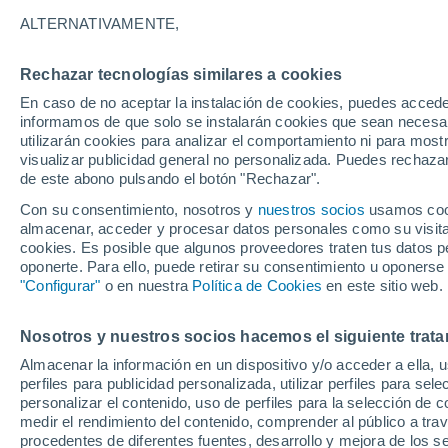
32°
ALTERNATIVAMENTE,
Rechazar tecnologías similares a cookies
UV
5 Medi
En caso de no aceptar la instalación de cookies, puedes accede
Sensación de 30°
FPS
6-10
informamos de que solo se instalarán cookies que sean necesari
utilizarán cookies para analizar el comportamiento ni para most
visualizar publicidad general no personalizada. Puedes rechazar
de este abono pulsando el botón "Rechazar".
Ocio
Gran fiesta gatuna en CDMX: este 9 de agosto
Con su consentimiento, nosotros y
nuestros socios
usamos cooki
el GatoFest, un evento familiar y altruista par
almacenar, acceder y procesar datos personales como su visita e
ayudar
cookies. Es posible que algunos proveedores traten tus datos pe
Clima 1 - 7 días
Por hora
Actualidad
Mapa de temp
oponerte. Para ello, puede retirar su consentimiento u oponerse
"Configurar"
o en nuestra
Política de Cookies
en este sitio web.
Nosotros y nuestros socios hacemos el siguiente trata
Mañana
Lunes
Hoy
Almacenar la información en un dispositivo y/o acceder a ella, 
9 Ago
10 Ago
8 Ago
perfiles para publicidad personalizada, utilizar perfiles para sele
personalizar el contenido, uso de perfiles para la selección de c
medir el rendimiento del contenido, comprender al público a tra
procedentes de diferentes fuentes, desarrollo y mejora de los se