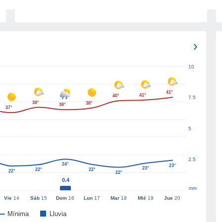
10
41°
41°
40°
7.5
38°
38°
38°
37°
5
2.5
24°
23°
23°
22°
22°
22°
22°
0.4
mm
Vie
14
Sáb
15
Dom
16
Lun
17
Mar
18
Mié
19
Jue
20
Mínima
Lluvia