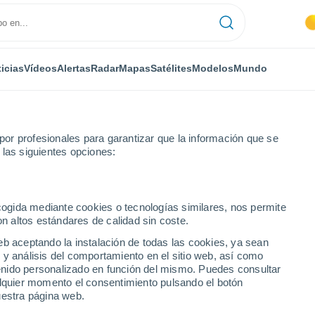
icias
Vídeos
Alertas
Radar
Mapas
Satélites
Modelos
Mundo
or profesionales para garantizar que la información que se
 las siguientes opciones:
ra
ecogida mediante cookies o tecnologías similares, nos permite
on altos estándares de calidad sin coste.
eb aceptando la instalación de todas las cookies, ya sean
 y análisis del comportamiento en el sitio web, así como
...
ntenido personalizado en función del mismo. Puedes consultar
alquier momento el consentimiento pulsando el botón
Por hora
uestra página web.
Cielos despejados en las
próximas horas