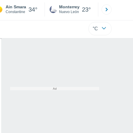
Ain Smara
Monterrey
Mexicali
34°
23°
Constantine
Nuevo León
Baja C
°C