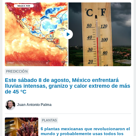
ublicidad y
do en
 mismo.
sultar más
 en nuestra
 Cookies
y
ualquier
ento
 botón
ación de
kies
PREDICCIÓN
 disponible
Este sábado 8 de agosto, México enfrentará
e nuestra
lluvias intensas, granizo y calor extremo de más
.
de 45 °C
IVAMENTE,
Juan Antonio Palma
as
PLANTAS
 a cookies
6 plantas mexicanas que revolucionaron el
 no aceptar
mundo y probablemente usas todos los