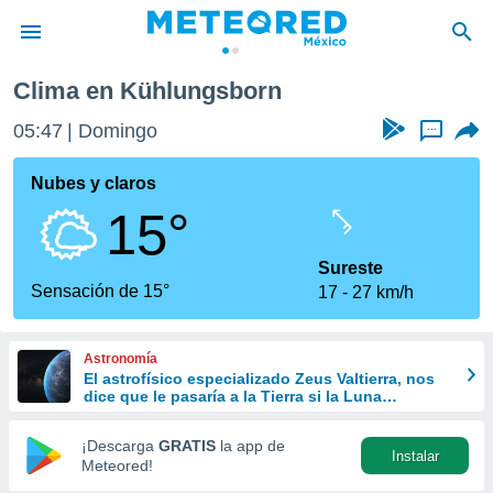
Clima en Kühlungsborn
privacidad
05:47
Domingo
...
o de
mx
mx) ha sido
Nubes y claros
or
15°
es para
ue la
 que se
Sureste
e calidad.
Sensación de 15°
17
27 km/h
eder a este
ediante las
opciones:
Astronomía
El astrofísico especializado Zeus Valtierra, nos
ookies y
dice que le pasaría a la Tierra si la Luna
e forma
desapareciera
¡Descarga
GRATIS
la app de
Instalar
d digital
Meteored!
ada, basada