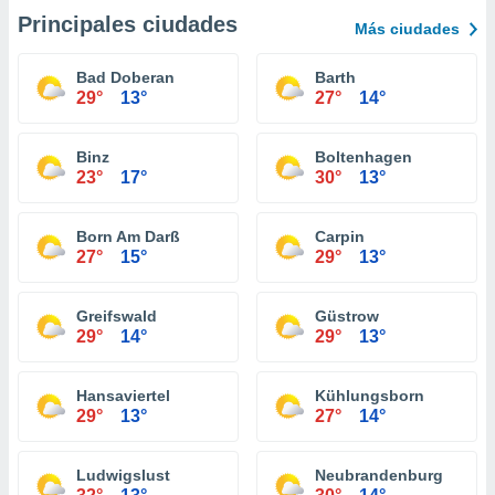
Principales ciudades
Más ciudades
Bad Doberan
Barth
29°
13°
27°
14°
Binz
Boltenhagen
23°
17°
30°
13°
Born Am Darß
Carpin
27°
15°
29°
13°
Greifswald
Güstrow
29°
14°
29°
13°
Hansaviertel
Kühlungsborn
29°
13°
27°
14°
Ludwigslust
Neubrandenburg