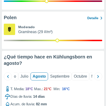
ados con el
 seleccionar
o.
calización
Polen
Detalle
precisa e
ión mediante
Moderado
Gramíneas (29 #/m³)
, publicidad
dos,
 publicidad
,
¿Qué tiempo hace en Kühlungsborn en
ón de
 desarrollo
agosto
?
s.
tros 1199
yo
Junio
Julio
Agosto
Septiembre
Octubre
Noviemb
ios
T. Media:
18°C
Max.:
21°C
Min:
16°C
Días de lluvia:
14
días
Acum. de lluvia:
82 mm