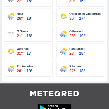
27°
15°
30°
16°
ar perfiles
idad
a, utilizar
Noia
O Barco de Valdeorras
a
26°
18°
30°
17°
 la
da, crear un
O Grove
O Porriño
personalizar
21°
18°
28°
19°
o, uso de
a la
Ourense
Ponteareas
e contenido
31°
17°
28°
18°
do, medir el
 de la
medir el
Pontevedra
Ribadeo
 del
26°
19°
22°
18°
 comprender
 través de
s o a través
nación de
edentes de
fuentes,
y mejora de
os, uso de