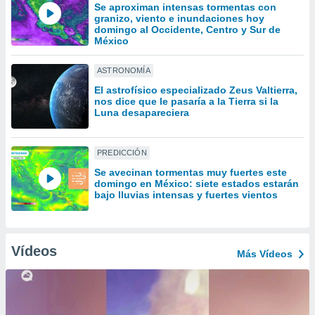
ón de
Se aproximan intensas tormentas con
uedes
granizo, viento e inundaciones hoy
domingo al Occidente, Centro y Sur de
uestro sitio
México
ed.mx. En
te
 de que
ASTRONOMÍA
talarán
El astrofísico especializado Zeus Valtierra,
e sean
nos dice que le pasaría a la Tierra si la
para
Luna desapareciera
a
por el sitio
o se
PREDICCIÓN
cookies para
Se avecinan tormentas muy fuertes este
domingo en México: siete estados estarán
nto ni para
bajo lluvias intensas y fuertes vientos
licidad o
ado, aunque
sualizar
Vídeos
Más Vídeos
general no
ada. Puedes
 instalación
y acceder a
io web a