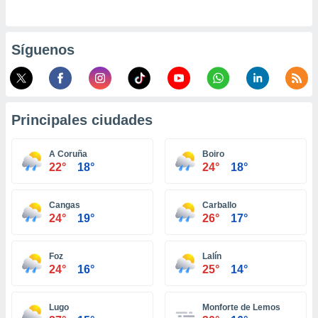
retirar su
ento u
Síguenos
 de datos
er momento
ic en
o en
Principales ciudades
 Cookies
en
eb.
A Coruña
Boiro
y
22°
18°
24°
18°
socios
el
Cangas
Carballo
to de
24°
19°
26°
17°
la
Foz
Lalín
 en un
24°
16°
25°
14°
 y/o acceder
 de datos
ara
Lugo
Monforte de Lemos
 anuncios