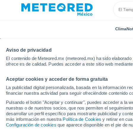
Clima
Not
Aviso de privacidad
El contenido de Meteored.mx (meteored.mx) ha sido elaborado p
ofrece es de calidad. Puedes acceder a este sitio web mediante
Aceptar cookies y acceder de forma gratuita
Inicio
España
Galicia
Provincia de Ourense
La publicidad digital personalizada, basada en la información r
financiar nuestra actividad para seguir ofreciéndote contenido c
Clima en la Provincia 
Pulsando el botón "Aceptar y continuar", puedes acceder a la w
nuestras o de nuestros socios, que nos permiten el seguimiento
desarrollar un perfil específico para mostrarte publicidad y co
Hoy, 7 agosto
Todo el día
Símbolo
más información en nuestra
Política de Cookies
y retirar en cu
Configuración de cookies
que aparece disponible en el pie de n