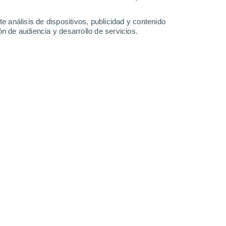
e análisis de dispositivos, publicidad y contenido
n de audiencia y desarrollo de servicios.
Leaflet
|
©
OpenStreetMap
|
ECMWF
by © Meteored