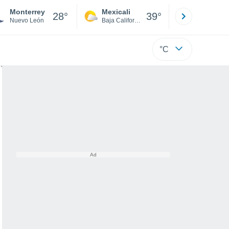
Monterrey
Mexicali
Tijuana
28°
39°
Nuevo León
Baja California
Baja C
°C