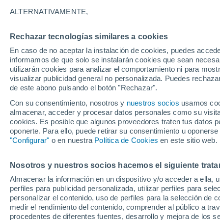
ALTERNATIVAMENTE,
26°
Rechazar tecnologías similares a cookies
16°
32°
Doade
17°
En caso de no aceptar la instalación de cookies, puedes accede
O Carballiño
informamos de que solo se instalarán cookies que sean necesari
34°
utilizarán cookies para analizar el comportamiento ni para most
17°
visualizar publicidad general no personalizada. Puedes rechazar
Ourense
de este abono pulsando el botón "Rechazar".
Con su consentimiento, nosotros y
nuestros socios
usamos cooki
Ma
almacenar, acceder y procesar datos personales como su visita e
cookies. Es posible que algunos proveedores traten tus datos pe
30°
17°
oponerte. Para ello, puede retirar su consentimiento u oponerse
Padrenda
"Configurar"
o en nuestra
Política de Cookies
en este sitio web.
Xinzo de
Nosotros y nuestros socios hacemos el siguiente trata
Limia
Almacenar la información en un dispositivo y/o acceder a ella, 
30°
perfiles para publicidad personalizada, utilizar perfiles para sele
18°
personalizar el contenido, uso de perfiles para la selección de c
Lobios
medir el rendimiento del contenido, comprender al público a tra
procedentes de diferentes fuentes, desarrollo y mejora de los se