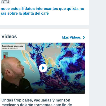
LANTAS
noce estos 5 datos interesantes que quizás no
pas sobre la planta del café
Vídeos
Más Vídeos
Ondas tropicales, vaguadas y monzon
mexicano dejarán tormentas este fin de