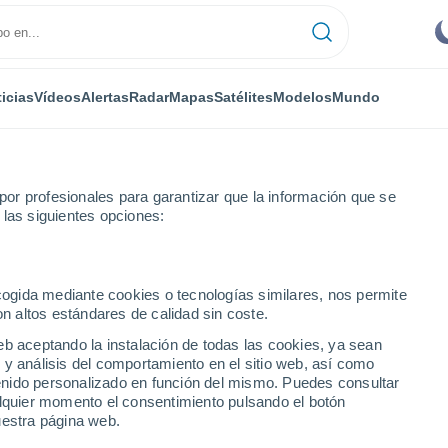
icias
Vídeos
Alertas
Radar
Mapas
Satélites
Modelos
Mundo
or profesionales para garantizar que la información que se
 las siguientes opciones:
ecogida mediante cookies o tecnologías similares, nos permite
on altos estándares de calidad sin coste.
de Ourense
eb aceptando la instalación de todas las cookies, ya sean
 y análisis del comportamiento en el sitio web, así como
ntenido personalizado en función del mismo. Puedes consultar
alquier momento el consentimiento pulsando el botón
uestra página web.