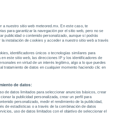
33°
r a nuestro sitio web meteored.mx. En este caso, te
19°
as para garantizar la navegación por el sitio web, pero no se
O Barco de
Valdeorras
rar publicidad o contenido personalizado, aunque sí podrás
 la instalación de cookies y acceder a nuestro sitio web a través
25°
30°
14°
16°
Manzaneda
es, identificadores únicos o tecnologías similares para
ceda
Esqui
n este sitio web, las direcciones IP y los identificadores de
rsonales en virtud de un interés legítimo, algo a lo que puedes
 al tratamiento de datos en cualquier momento haciendo clic en
31°
30°
16°
15°
A Gudiña
miento de datos:
33°
uso de datos limitados para seleccionar anuncios básicos, crear
17°
ccionar la publicidad personalizada, crear un perfil para
Verín
ontenido personalizado, medir el rendimiento de la publicidad,
vés de estadísticas o a través de la combinación de datos
rvicios, uso de datos limitados con el objetivo de seleccionar el