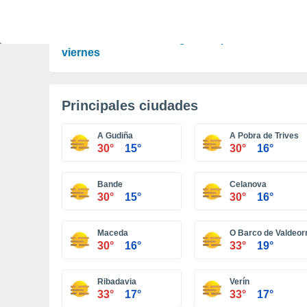
PREDICCIÓN
Cambios en el tiempo este fin de semana en
CDMX: tormentas con granizo para este
viernes
Principales ciudades
A Gudiña
A Pobra de Trives
30°
15°
30°
16°
Bande
Celanova
30°
15°
30°
16°
Maceda
O Barco de Valdeor
30°
16°
33°
19°
Ribadavia
Verín
33°
17°
33°
17°