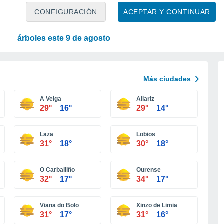
ACTUALIDAD
P
CONFIGURACIÓN
ACEPTAR Y CONTINUAR
Claudia Sheinbaum arranca la mayor jornada
Co
de reforestación de México: 6.6 millones de
se
árboles este 9 de agosto
Más ciudades
A Veiga
Allariz
29°
16°
29°
14°
Laza
Lobios
31°
18°
30°
18°
ras
O Carballiño
Ourense
32°
17°
34°
17°
Viana do Bolo
Xinzo de Limia
31°
17°
31°
16°