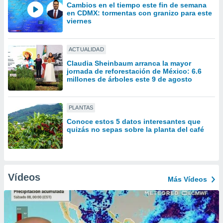
ón de
Cambios en el tiempo este fin de semana
uedes
en CDMX: tormentas con granizo para este
viernes
uestro sitio
ed.mx. En
te
 de que
ACTUALIDAD
talarán
Claudia Sheinbaum arranca la mayor
e sean
jornada de reforestación de México: 6.6
para
millones de árboles este 9 de agosto
a
por el sitio
o se
PLANTAS
cookies para
Conoce estos 5 datos interesantes que
quizás no sepas sobre la planta del café
nto ni para
licidad o
ado, aunque
sualizar
Vídeos
Más Vídeos
general no
ada. Puedes
 instalación
y acceder a
io web a