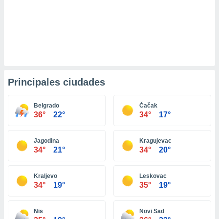
retirar su
ento u
 de datos
er momento
ic en
o en
Principales ciudades
 Cookies
en
eb.
Belgrado
Čačak
y
36°
22°
34°
17°
socios
el
Jagodina
Kragujevac
to de
34°
21°
34°
20°
la
Kraljevo
Leskovac
 en un
34°
19°
35°
19°
 y/o acceder
 de datos
ara
Nis
Novi Sad
 anuncios