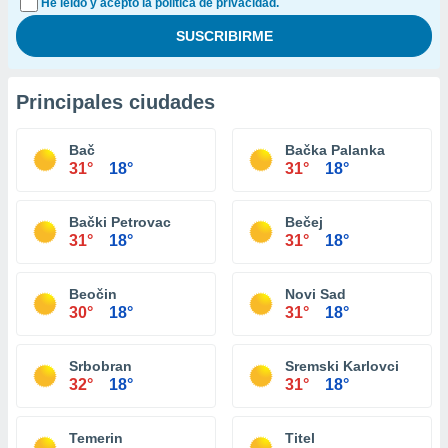
He leído y acepto la política de privacidad.
Principales ciudades
Bač
Bačka Palanka
31°
18°
31°
18°
Bački Petrovac
Bečej
31°
18°
31°
18°
Beočin
Novi Sad
30°
18°
31°
18°
Srbobran
Sremski Karlovci
32°
18°
31°
18°
Temerin
Titel