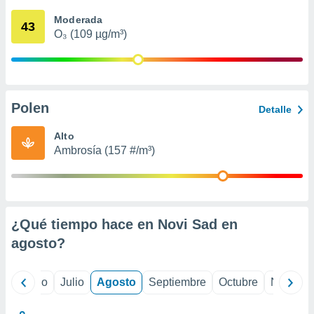
ados con el
 seleccionar
Moderada
43
o.
O₃ (109 µg/m³)
calización
precisa e
ión mediante
, publicidad
Polen
Detalle
dos,
Alto
 publicidad
Ambrosía (157 #/m³)
,
ón de
 desarrollo
s.
tros 1199
¿Qué tiempo hace en Novi Sad en
ios
agosto
?
yo
Junio
Julio
Agosto
Septiembre
Octubre
Noviemb