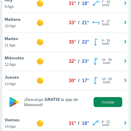
ublicidad y
7
-
19
31°
/
18°
km/h
9 Ago
do en
 mismo.
Mañana
4
-
17
33°
/
21°
sultar más
km/h
10 Ago
 en nuestra
 Cookies
y
Martes
9
-
19
ualquier
35°
/
22°
km/h
11 Ago
ento
 botón
Miércoles
15
-
36
32°
/
23°
ación de
km/h
12 Ago
kies
 disponible
Jueves
10
-
28
e nuestra
30°
/
17°
km/h
13 Ago
.
IVAMENTE,
¡Descarga
GRATIS
la app de
Instalar
Meteored!
as
 a cookies
Viernes
8
-
21
31°
/
18°
km/h
14 Ago
 no aceptar