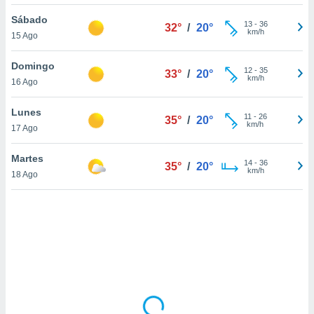
ón de
uedes
Sábado
13
-
36
32°
/
20°
uestro sitio
km/h
15 Ago
ed.mx. En
te
Domingo
 de que
12
-
35
33°
/
20°
km/h
16 Ago
talarán
e sean
para
Lunes
11
-
26
35°
/
20°
a
km/h
17 Ago
por el sitio
o se
Martes
14
-
36
cookies para
35°
/
20°
km/h
18 Ago
nto ni para
licidad o
ado, aunque
sualizar
general no
ada. Puedes
 instalación
y acceder a
io web a