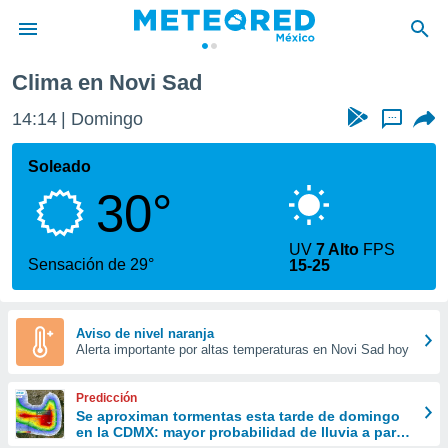
Clima en Novi Sad
privacidad
14:14
Domingo
...
o de
mx
mx) ha sido
Soleado
or
30°
es para
ue la
 que se
UV
7 Alto
FPS
e calidad.
Sensación de 29°
15-25
eder a este
ediante las
opciones:
Aviso de nivel naranja
Alerta importante por altas temperaturas en Novi Sad hoy
ookies y
e forma
Predicción
d digital
Se aproximan tormentas esta tarde de domingo
en la CDMX: mayor probabilidad de lluvia a partir
ada, basada