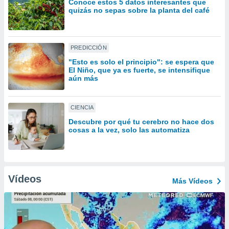
Conoce estos 5 datos interesantes que
ón de
quizás no sepas sobre la planta del café
uedes
uestro sitio
ed.mx. En
te
PREDICCIÓN
 de que
talarán
"Esto es solo el principio": se espera que
El Niño, que ya es fuerte, se intensifique
e sean
aún más
para
a
por el sitio
CIENCIA
o se
cookies para
Descubre por qué tu cerebro no hace dos
cosas a la vez, solo las automatiza
nto ni para
licidad o
ado, aunque
Vídeos
sualizar
Más Vídeos
general no
ada. Puedes
 instalación
y acceder a
io web a