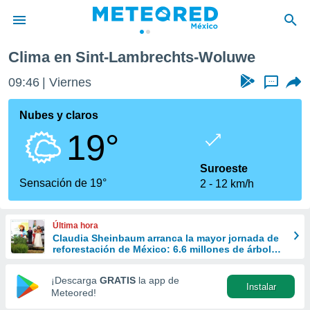
-Woluwe
Clima en Sint-Lambrechts-Woluwe
privacidad
09:46
Viernes
...
o de
mx
mx) ha sido
Nubes y claros
or
19°
es para
ue la
 que se
Suroeste
e calidad.
Sensación de 19°
2
12 km/h
eder a este
ediante las
opciones:
Última hora
Claudia Sheinbaum arranca la mayor jornada de
ookies y
reforestación de México: 6.6 millones de árboles
e forma
este 9 de agosto
¡Descarga
GRATIS
la app de
Instalar
d digital
Meteored!
ada, basada