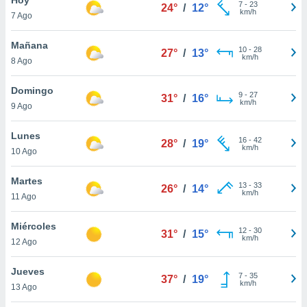
ublicidad y
7
-
23
24°
/
12°
km/h
7 Ago
do en
 mismo.
Mañana
10
-
28
27°
/
13°
sultar más
km/h
8 Ago
 en nuestra
 Cookies
y
Domingo
9
-
27
ualquier
31°
/
16°
km/h
9 Ago
ento
 botón
Lunes
16
-
42
28°
/
19°
ación de
km/h
10 Ago
kies
 disponible
Martes
13
-
33
e nuestra
26°
/
14°
km/h
11 Ago
.
Miércoles
IVAMENTE,
12
-
30
31°
/
15°
km/h
12 Ago
as
Jueves
7
-
35
37°
/
19°
 a cookies
km/h
13 Ago
 no aceptar