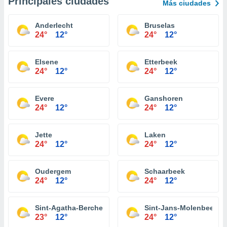
Principales ciudades
Más ciudades
Anderlecht
Bruselas
24°
12°
24°
12°
Elsene
Etterbeek
24°
12°
24°
12°
Evere
Ganshoren
24°
12°
24°
12°
Jette
Laken
24°
12°
24°
12°
Oudergem
Schaarbeek
24°
12°
24°
12°
Sint-Agatha-Berchem
Sint-Jans-Molenbeek
23°
12°
24°
12°