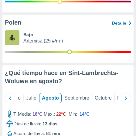
ados con el
 seleccionar
o.
calización
Polen
Detalle
precisa e
ión mediante
Bajo
Artemisa (25 #/m³)
, publicidad
dos,
 publicidad
,
¿Qué tiempo hace en Sint-Lambrechts-
ón de
 desarrollo
Woluwe en
agosto
?
s.
tros 1199
yo
Junio
Julio
Agosto
Septiembre
Octubre
Noviemb
ios
T. Media:
18°C
Max.:
22°C
Min:
14°C
Días de lluvia:
13
días
Acum. de lluvia:
81 mm