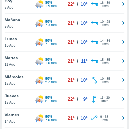
Hoy
ublicidad y
80%
18
-
39
22°
/
10°
1.5 mm
km/h
8 Ago
do en
 mismo.
Mañana
90%
10
-
28
21°
/
10°
sultar más
7.3 mm
km/h
9 Ago
 en nuestra
 Cookies
y
Lunes
ualquier
90%
14
-
34
21°
/
10°
7.1 mm
km/h
10 Ago
ento
 botón
Martes
80%
15
-
35
21°
/
11°
ación de
1.6 mm
km/h
11 Ago
kies
 disponible
Miércoles
e nuestra
90%
10
-
35
21°
/
10°
5.2 mm
km/h
12 Ago
.
IVAMENTE,
Jueves
90%
11
-
30
22°
/
9°
8.1 mm
km/h
13 Ago
as
Viernes
90%
9
-
35
 a cookies
21°
/
10°
7.6 mm
km/h
14 Ago
 no aceptar