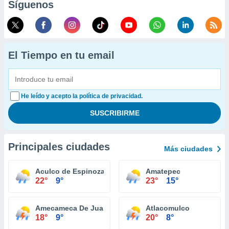
Síguenos
El Tiempo en tu email
He leído y acepto la política de privacidad.
Principales ciudades
Más ciudades
Aculco de Espinoza
Amatepec
22°
9°
23°
15°
Amecameca De Juarez
Atlacomulco
18°
9°
20°
8°