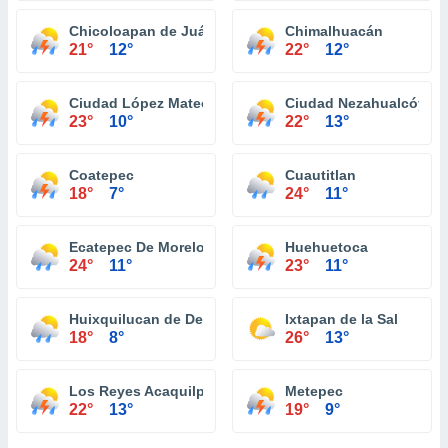
Chicoloapan de Juárez
Chimalhuacán
21°
12°
22°
12°
Ciudad López Mateos
Ciudad Nezahualcóyotl
23°
10°
22°
13°
Coatepec
Cuautitlan
18°
7°
24°
11°
Ecatepec De Morelos
Huehuetoca
24°
11°
23°
11°
Huixquilucan de Degollado
Ixtapan de la Sal
18°
8°
26°
13°
Los Reyes Acaquilpan
Metepec
22°
13°
19°
9°