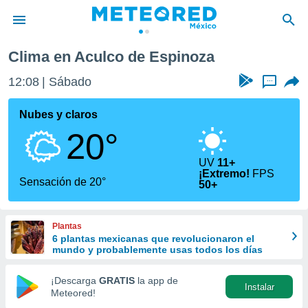
Clima en Aculco de Espinoza
privacidad
12:08
Sábado
...
o de
mx
mx) ha sido
Nubes y claros
or
20°
es para
ue la
 que se
UV
11+
¡Extremo!
FPS
e calidad.
Sensación de 20°
50+
eder a este
ediante las
opciones:
Plantas
6 plantas mexicanas que revolucionaron el
ookies y
mundo y probablemente usas todos los días
e forma
¡Descarga
GRATIS
la app de
d digital
Instalar
Meteored!
ada, basada