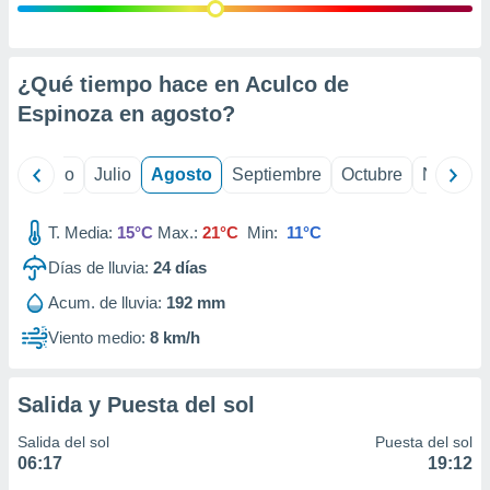
ados con el
 seleccionar
o.
calización
¿Qué tiempo hace en Aculco de
precisa e
Espinoza en
agosto
?
ión mediante
, publicidad
yo
Junio
Julio
Agosto
Septiembre
Octubre
Noviemb
dos,
 publicidad
T. Media:
15°C
Max.:
21°C
Min:
11°C
,
ón de
Días de lluvia:
24
días
 desarrollo
Acum. de lluvia:
192 mm
s.
Viento medio:
8 km/h
tros 1199
ios
Salida y Puesta del sol
Salida del sol
Puesta del sol
06:17
19:12