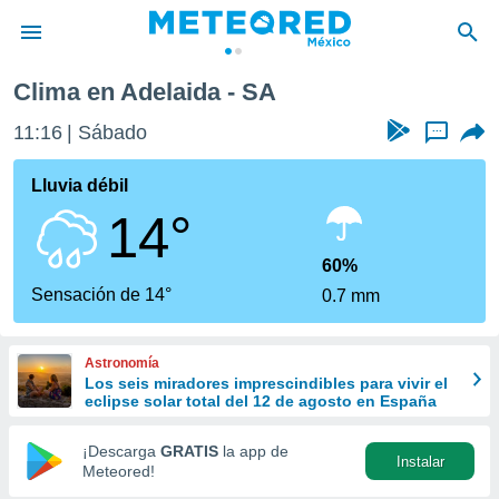
Clima en Adelaida - SA
privacidad
11:16
Sábado
...
o de
mx
mx) ha sido
Lluvia débil
or
14°
es para
ue la
 que se
60%
e calidad.
Sensación de 14°
0.7 mm
eder a este
ediante las
opciones:
Astronomía
Los seis miradores imprescindibles para vivir el
ookies y
eclipse solar total del 12 de agosto en España
e forma
¡Descarga
GRATIS
la app de
Instalar
d digital
Meteored!
ada, basada