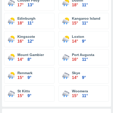
Coober Pedy
Dublin
17°
13°
18°
11°
Edinburgh
Kangaroo Island
18°
11°
15°
11°
Kingscote
Loxton
16°
12°
14°
9°
Mount Gambier
Port Augusta
14°
8°
16°
11°
Renmark
Skye
15°
9°
14°
9°
St Kitts
Woomera
15°
9°
15°
11°