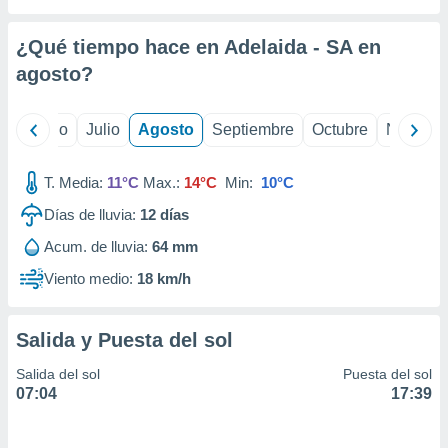
ados con el
 seleccionar
o.
¿Qué tiempo hace en Adelaida - SA en
calización
agosto
?
precisa e
ión mediante
yo
Junio
Julio
Agosto
Septiembre
Octubre
Noviemb
, publicidad
T. Media:
11°C
Max.:
14°C
Min:
10°C
dos,
 publicidad
Días de lluvia:
12
días
,
ón de
Acum. de lluvia:
64 mm
 desarrollo
Viento medio:
18 km/h
s.
tros 1199
ios
Salida y Puesta del sol
Salida del sol
Puesta del sol
07:04
17:39