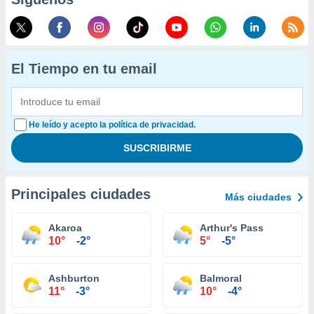
El Tiempo en tu email
He leído y acepto la política de privacidad.
Principales ciudades
Más ciudades
Akaroa
Arthur's Pass
10°
-2°
5°
-5°
Ashburton
Balmoral
11°
-3°
10°
-4°