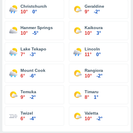
Christchurch
Geraldine
10°
0°
9°
-2°
Hanmer Springs
Kaikoura
10°
-5°
10°
3°
Lake Tekapo
Lincoln
7°
-3°
11°
0°
Mount Cook
Rangiora
6°
-6°
10°
-2°
Temuka
Timaru
9°
-2°
8°
1°
Twizel
Valetta
6°
-4°
10°
-2°