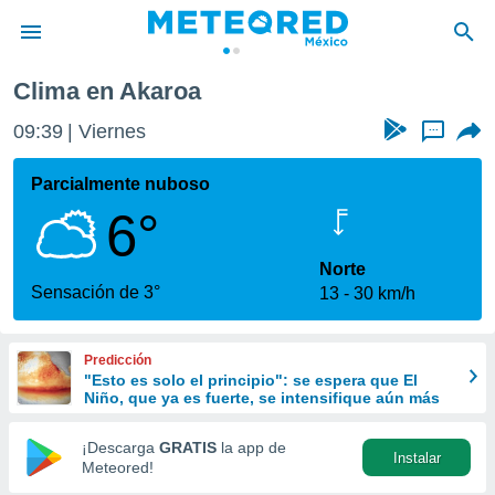
Clima en Akaroa
privacidad
09:39
Viernes
...
o de
mx
mx) ha sido
Parcialmente nuboso
or
6°
es para
ue la
 que se
Norte
e calidad.
Sensación de 3°
13
30 km/h
eder a este
ediante las
opciones:
Predicción
"Esto es solo el principio": se espera que El
ookies y
Niño, que ya es fuerte, se intensifique aún más
e forma
¡Descarga
GRATIS
la app de
Instalar
d digital
Meteored!
ada, basada