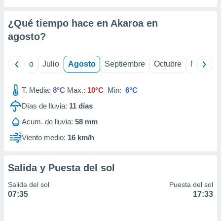
ados con el
 seleccionar
o.
¿Qué tiempo hace en Akaroa en
calización
agosto
?
precisa e
ión mediante
yo
Junio
Julio
Agosto
Septiembre
Octubre
Noviemb
, publicidad
T. Media:
8°C
Max.:
10°C
Min:
6°C
dos,
 publicidad
Días de lluvia:
11
días
,
ón de
Acum. de lluvia:
58 mm
 desarrollo
Viento medio:
16 km/h
s.
tros 1199
ios
Salida y Puesta del sol
Salida del sol
Puesta del sol
07:35
17:33