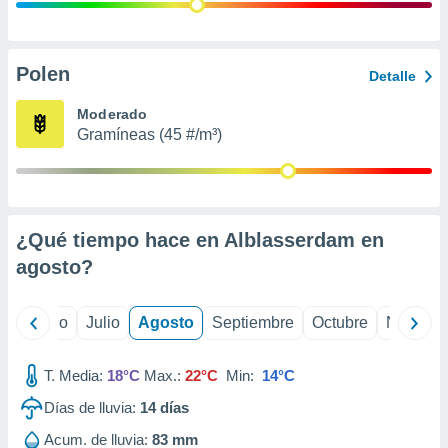
ados con el
 seleccionar
o.
calización
Polen
Detalle
precisa e
ión mediante
Moderado
Gramíneas (45 #/m³)
, publicidad
dos,
 publicidad
,
¿Qué tiempo hace en Alblasserdam en
ón de
 desarrollo
agosto
?
s.
tros 1199
yo
Junio
Julio
Agosto
Septiembre
Octubre
Noviemb
ios
T. Media:
18°C
Max.:
22°C
Min:
14°C
Días de lluvia:
14
días
Acum. de lluvia:
83 mm