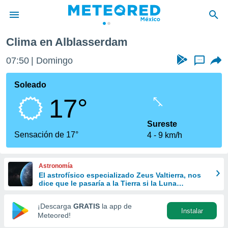
Clima en Alblasserdam
privacidad
07:50
Domingo
...
o de
mx
mx) ha sido
Soleado
or
17°
es para
ue la
 que se
Sureste
e calidad.
Sensación de 17°
4
9 km/h
eder a este
ediante las
opciones:
Astronomía
El astrofísico especializado Zeus Valtierra, nos
ookies y
dice que le pasaría a la Tierra si la Luna
e forma
desapareciera
¡Descarga
GRATIS
la app de
Instalar
d digital
Meteored!
ada, basada