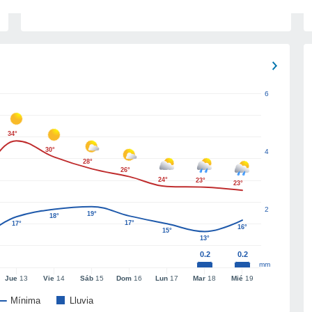
6
34°
30°
4
28°
26°
24°
23°
23°
2
19°
18°
17°
17°
16°
15°
13°
0.2
0.2
mm
Jue
13
Vie
14
Sáb
15
Dom
16
Lun
17
Mar
18
Mié
19
Mínima
Lluvia