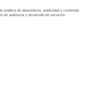
24°
/
16°
23°
/
13°
27°
/
13°
34°
/
17°
e análisis de dispositivos, publicidad y contenido
n de audiencia y desarrollo de servicios.
-
41
km/h
17
-
30
km/h
15
-
33
km/h
9
-
22
km/h
to
Oeste
0 Bajo
4
-
8 km/h
FPS:
no
Oeste
0 Bajo
4
-
7 km/h
FPS:
no
Oeste
0 Bajo
4
-
10 km/h
FPS:
no
Noroeste
1 Bajo
5
-
13 km/h
FPS:
no