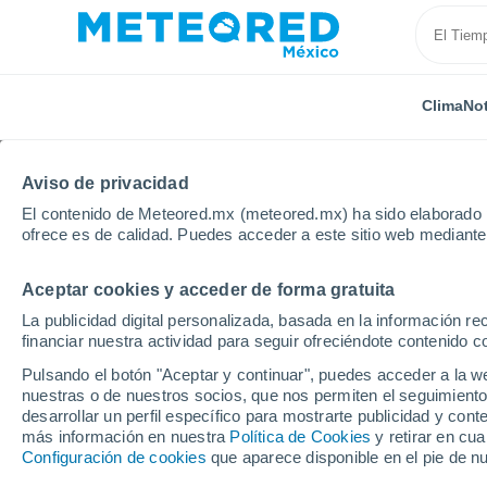
Clima
Not
Aviso de privacidad
El contenido de Meteored.mx (meteored.mx) ha sido elaborado p
ofrece es de calidad. Puedes acceder a este sitio web mediante
Aceptar cookies y acceder de forma gratuita
Inicio
Holanda
Holanda Meridional
Gorinchem
La publicidad digital personalizada, basada en la información r
financiar nuestra actividad para seguir ofreciéndote contenido c
Clima en Gorinchem
Pulsando el botón "Aceptar y continuar", puedes acceder a la w
nuestras o de nuestros socios, que nos permiten el seguimiento
05:50
Viernes
desarrollar un perfil específico para mostrarte publicidad y co
más información en nuestra
Política de Cookies
y retirar en cu
Configuración de cookies
que aparece disponible en el pie de n
Nubes y claros