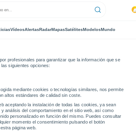
icias
Vídeos
Alertas
Radar
Mapas
Satélites
Modelos
Mundo
or profesionales para garantizar que la información que se
 las siguientes opciones:
ecogida mediante cookies o tecnologías similares, nos permite
on altos estándares de calidad sin coste.
eb aceptando la instalación de todas las cookies, ya sean
 y análisis del comportamiento en el sitio web, así como
...
ntenido personalizado en función del mismo. Puedes consultar
alquier momento el consentimiento pulsando el botón
Por hora
uestra página web.
Cielos nubosos en las próximas
horas