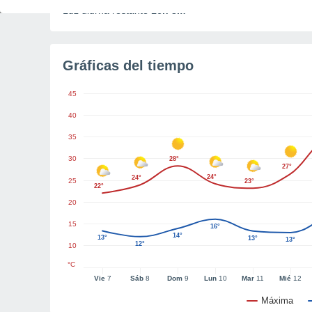
Luz diurna restante
16h 8m
Gráficas del tiempo
45
40
35
30
28°
27°
24°
24°
25
23°
22°
20
15
16°
14°
13°
13°
13°
12°
10
°C
Vie
7
Sáb
8
Dom
9
Lun
10
Mar
11
Mié
12
Máxima