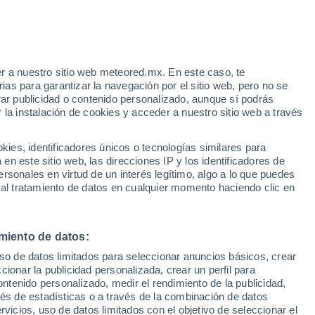
r a nuestro sitio web meteored.mx. En este caso, te
as para garantizar la navegación por el sitio web, pero no se
rar publicidad o contenido personalizado, aunque sí podrás
 la instalación de cookies y acceder a nuestro sitio web a través
 de
es, identificadores únicos o tecnologías similares para
les
n este sitio web, las direcciones IP y los identificadores de
rsonales en virtud de un interés legítimo, algo a lo que puedes
osidad
Radar de lluvia
Satélites
Modelos
 al tratamiento de datos en cualquier momento haciendo clic en
miento de datos:
Lunes
Martes
Miércoles
Jueves
uso de datos limitados para seleccionar anuncios básicos, crear
10 Ago
11 Ago
12 Ago
13 Ago
ccionar la publicidad personalizada, crear un perfil para
ontenido personalizado, medir el rendimiento de la publicidad,
vés de estadísticas o a través de la combinación de datos
rvicios, uso de datos limitados con el objetivo de seleccionar el