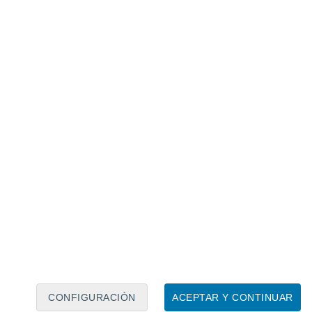
Calendario lunar
Lun
Mar
Mié
Jue
Vie
Sáb
Dom
7
8
9
10
11
12
13
14
15
16
17
18
19
20
CONFIGURACIÓN
ACEPTAR Y CONTINUAR