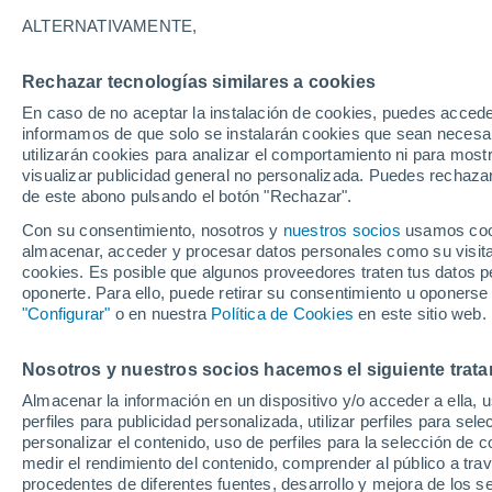
14°
ALTERNATIVAMENTE,
Rechazar tecnologías similares a cookies
Oeste
En caso de no aceptar la instalación de cookies, puedes accede
Sensación de 14°
4
-
8 km/h
informamos de que solo se instalarán cookies que sean necesari
utilizarán cookies para analizar el comportamiento ni para most
visualizar publicidad general no personalizada. Puedes rechazar
de este abono pulsando el botón "Rechazar".
Última hora
Claudia Sheinbaum arranca la mayor jornada
Con su consentimiento, nosotros y
nuestros socios
usamos cooki
reforestación de México: 6.6 millones de árbo
almacenar, acceder y procesar datos personales como su visita e
este 9 de agosto
cookies. Es posible que algunos proveedores traten tus datos pe
Clima 1 - 7 días
Por hora
Actualidad
Mapa de nub
oponerte. Para ello, puede retirar su consentimiento u oponerse
"Configurar"
o en nuestra
Política de Cookies
en este sitio web.
Nosotros y nuestros socios hacemos el siguiente trata
Mañana
Domingo
Hoy
Almacenar la información en un dispositivo y/o acceder a ella, 
8 Ago
9 Ago
7 Ago
perfiles para publicidad personalizada, utilizar perfiles para sele
personalizar el contenido, uso de perfiles para la selección de c
medir el rendimiento del contenido, comprender al público a tra
procedentes de diferentes fuentes, desarrollo y mejora de los se