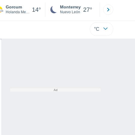
Gorcum
Monterrey
Mexicali
14°
27°
Holanda Meridional
Nuevo León
Baja C
°C