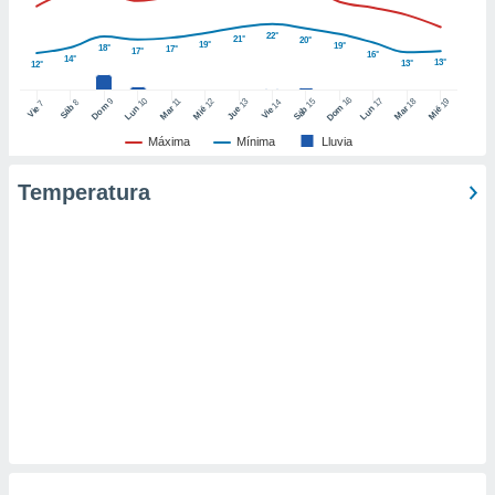
retirar su
ento u
22°
21°
20°
19°
19°
18°
17°
17°
16°
14°
13°
13°
12°
 de datos
er momento
16
10
17
9
15
18
11
12
13
19
14
8
7
Dom
Sáb
Dom
Vie
Lun
Mar
Lun
Sáb
Mar
Mié
Jue
Mié
Vie
ic en
o en
Máxima
Mínima
Lluvia
 Cookies
en
Temperatura
eb.
y
socios
el
to de
la
 en un
 y/o acceder
 de datos
ara
 anuncios