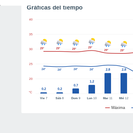
Gráficas del tiempo
40
35
29°
29°
29°
30
29°
29°
29°
25
24°
24°
2.8
2.8
24°
24°
20
1.2
0.7
0.2
0.2
°C
Vie
7
Sáb
8
Dom
9
Lun
10
Mar
11
Mié
12
Máxima