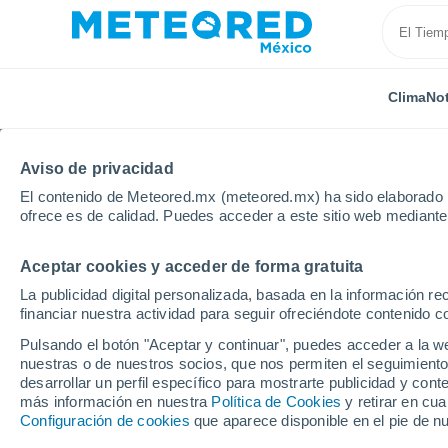
Clima
Not
Aviso de privacidad
El contenido de Meteored.mx (meteored.mx) ha sido elaborado p
ofrece es de calidad. Puedes acceder a este sitio web mediante
Aceptar cookies y acceder de forma gratuita
Inicio
Estados Unidos
Hawaii
Aloha Kona
La publicidad digital personalizada, basada en la información r
financiar nuestra actividad para seguir ofreciéndote contenido c
Clima en Aloha Kona - 
Pulsando el botón "Aceptar y continuar", puedes acceder a la w
nuestras o de nuestros socios, que nos permiten el seguimiento
07:08
Viernes
desarrollar un perfil específico para mostrarte publicidad y co
más información en nuestra
Política de Cookies
y retirar en cu
Configuración de cookies
que aparece disponible en el pie de n
Nubes y claros