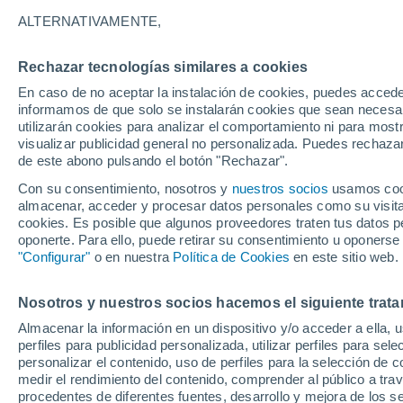
25°
ALTERNATIVAMENTE,
Rechazar tecnologías similares a cookies
Noroeste
En caso de no aceptar la instalación de cookies, puedes accede
Sensación de 26°
2
-
10 km/
informamos de que solo se instalarán cookies que sean necesari
utilizarán cookies para analizar el comportamiento ni para most
visualizar publicidad general no personalizada. Puedes rechazar
de este abono pulsando el botón "Rechazar".
Plantas
Tu Poto puede duplicar el tamaño de sus hoja
Con su consentimiento, nosotros y
nuestros socios
usamos cooki
clave está en hacerlo trepar en lugar de dejar
almacenar, acceder y procesar datos personales como su visita e
colgar
cookies. Es posible que algunos proveedores traten tus datos pe
Clima 1 - 7 días
Por hora
Actualidad
Mapa de nub
oponerte. Para ello, puede retirar su consentimiento u oponerse
"Configurar"
o en nuestra
Política de Cookies
en este sitio web.
Nosotros y nuestros socios hacemos el siguiente trata
Mañana
Domingo
Hoy
Almacenar la información en un dispositivo y/o acceder a ella, 
8 Ago
9 Ago
7 Ago
perfiles para publicidad personalizada, utilizar perfiles para sele
personalizar el contenido, uso de perfiles para la selección de c
medir el rendimiento del contenido, comprender al público a tra
procedentes de diferentes fuentes, desarrollo y mejora de los se
30%
50%
30%