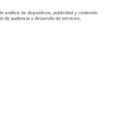
1.2 mm
2.8 mm
2.8 mm
0.5 mm
29°
/
24°
29°
/
25°
29°
/
24°
29°
/
22°
e análisis de dispositivos, publicidad y contenido
n de audiencia y desarrollo de servicios.
-
27
km/h
10
-
26
km/h
9
-
26
km/h
9
-
29
km/h
 agosto
Noroeste
0 Bajo
2
-
10 km/h
FPS:
no
Oeste
1 Bajo
5
-
15 km/h
FPS:
no
Oeste
3 Medio
8
-
20 km/h
FPS:
6-10
Oeste
9 ¡Muy Alto!
10
-
26 km/h
FPS:
25-50