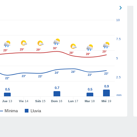
10
7.5
30°
29°
29°
29°
29°
28°
28°
5
24°
24°
23°
23°
23°
23°
2.5
22°
0.9
0.7
0.5
0.5
mm
Jue
13
Vie
14
Sáb
15
Dom
16
Lun
17
Mar
18
Mié
19
Mínima
Lluvia