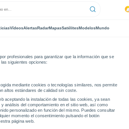
icias
Vídeos
Alertas
Radar
Mapas
Satélites
Modelos
Mundo
or profesionales para garantizar que la información que se
 las siguientes opciones:
ecogida mediante cookies o tecnologías similares, nos permite
on altos estándares de calidad sin coste.
HI
eb aceptando la instalación de todas las cookies, ya sean
 y análisis del comportamiento en el sitio web, así como
...
ntenido personalizado en función del mismo. Puedes consultar
alquier momento el consentimiento pulsando el botón
Por hora
uestra página web.
Intervalos nubosos en las
próximas horas