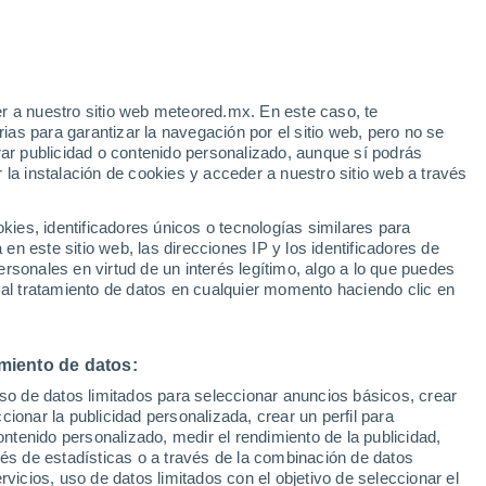
r a nuestro sitio web meteored.mx. En este caso, te
h
as para garantizar la navegación por el sitio web, pero no se
rar publicidad o contenido personalizado, aunque sí podrás
 la instalación de cookies y acceder a nuestro sitio web a través
s: la
es, identificadores únicos o tecnologías similares para
lo
n este sitio web, las direcciones IP y los identificadores de
rsonales en virtud de un interés legítimo, algo a lo que puedes
osidad
Radar de lluvia
Satélites
Modelos
 al tratamiento de datos en cualquier momento haciendo clic en
miento de datos:
Lunes
Martes
Miércoles
Jueves
uso de datos limitados para seleccionar anuncios básicos, crear
10 Ago
11 Ago
12 Ago
13 Ago
ccionar la publicidad personalizada, crear un perfil para
ontenido personalizado, medir el rendimiento de la publicidad,
vés de estadísticas o a través de la combinación de datos
rvicios, uso de datos limitados con el objetivo de seleccionar el
60%
70%
80%
40%