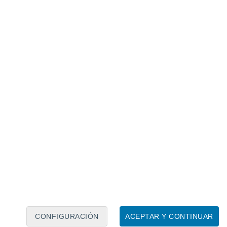
Calendario lunar
Lun
Mar
Mié
Jue
Vie
Sáb
Dom
7
8
9
10
11
12
13
14
15
16
17
18
19
20
CONFIGURACIÓN
ACEPTAR Y CONTINUAR