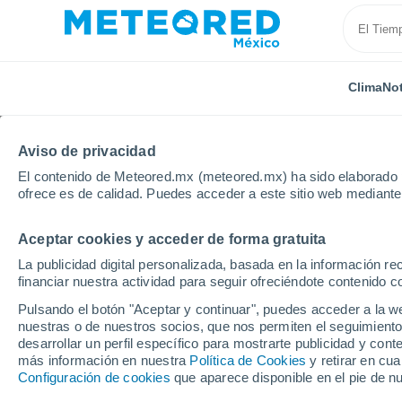
Clima
Not
Aviso de privacidad
El contenido de Meteored.mx (meteored.mx) ha sido elaborado p
ofrece es de calidad. Puedes acceder a este sitio web mediante
Aceptar cookies y acceder de forma gratuita
Inicio
Suiza
Appenzell Rodas Interiores
Alpstein
La publicidad digital personalizada, basada en la información r
financiar nuestra actividad para seguir ofreciéndote contenido c
Clima en Alpsteinblick
Pulsando el botón "Aceptar y continuar", puedes acceder a la w
nuestras o de nuestros socios, que nos permiten el seguimiento
09:55
Viernes
desarrollar un perfil específico para mostrarte publicidad y co
más información en nuestra
Política de Cookies
y retirar en cu
Configuración de cookies
que aparece disponible en el pie de n
Nubes y claros