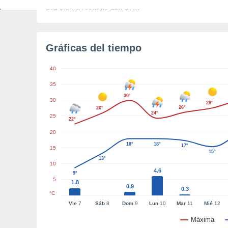
Luz diurna restante
11h 27m
Gráficas del tiempo
40
35
30°
30
28°
26°
26°
24°
25
22°
20
18°
18°
17°
15
15°
13°
10
4.6
9°
5
1.8
0.9
0.3
°C
Vie
7
Sáb
8
Dom
9
Lun
10
Mar
11
Mié
12
Máxima