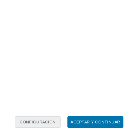
Calendario lunar
Lun
Mar
Mié
Jue
Vie
Sáb
Dom
7
8
9
10
11
12
13
14
15
16
17
18
19
20
CONFIGURACIÓN
ACEPTAR Y CONTINUAR