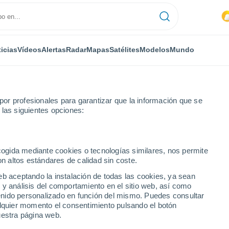
icias
Vídeos
Alertas
Radar
Mapas
Satélites
Modelos
Mundo
or profesionales para garantizar que la información que se
 las siguientes opciones:
blick
ecogida mediante cookies o tecnologías similares, nos permite
on altos estándares de calidad sin coste.
eb aceptando la instalación de todas las cookies, ya sean
 y análisis del comportamiento en el sitio web, así como
...
ntenido personalizado en función del mismo. Puedes consultar
alquier momento el consentimiento pulsando el botón
Por hora
uestra página web.
Lluvias débiles en las próximas
horas