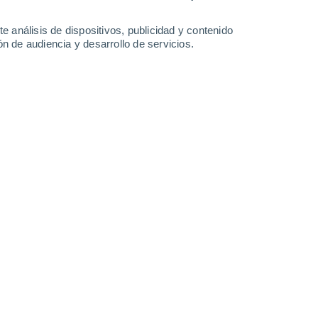
4.6 mm
0.3 mm
24°
/
18°
26°
/
17°
28°
/
15°
30°
/
19°
e análisis de dispositivos, publicidad y contenido
n de audiencia y desarrollo de servicios.
-
38
km/h
7
-
24
km/h
10
-
28
km/h
7
-
25
km/h
osto
Norte
3 Medio
1
-
12 km/h
FPS:
6-10
uboso
Norte
4 Medio
6
-
19 km/h
FPS:
6-10
Norte
6 Alto
8
-
24 km/h
FPS:
15-25
Norte
7 Alto
9
-
27 km/h
FPS:
15-25