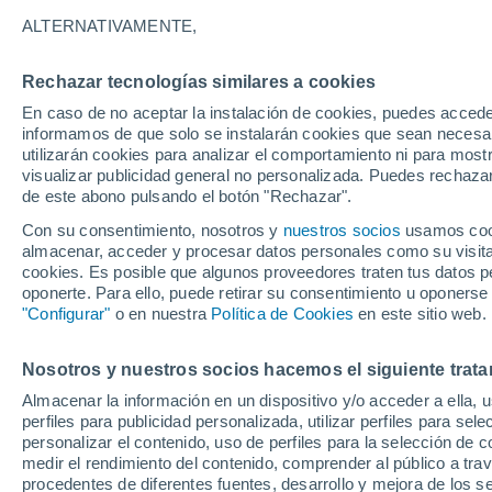
19°
ALTERNATIVAMENTE,
Rechazar tecnologías similares a cookies
UV
3 Medi
En caso de no aceptar la instalación de cookies, puedes accede
Sensación de 19°
FPS
6-10
informamos de que solo se instalarán cookies que sean necesari
utilizarán cookies para analizar el comportamiento ni para most
visualizar publicidad general no personalizada. Puedes rechazar
de este abono pulsando el botón "Rechazar".
Última hora
Claudia Sheinbaum arranca la mayor jornada
Con su consentimiento, nosotros y
nuestros socios
usamos cooki
reforestación de México: 6.6 millones de árbo
almacenar, acceder y procesar datos personales como su visita e
este 9 de agosto
cookies. Es posible que algunos proveedores traten tus datos pe
Clima 1 - 7 días
Por hora
Actualidad
Mapa de lluvi
oponerte. Para ello, puede retirar su consentimiento u oponerse
"Configurar"
o en nuestra
Política de Cookies
en este sitio web.
Nosotros y nuestros socios hacemos el siguiente trata
Mañana
Domingo
Hoy
Almacenar la información en un dispositivo y/o acceder a ella, 
8 Ago
9 Ago
7 Ago
perfiles para publicidad personalizada, utilizar perfiles para sele
personalizar el contenido, uso de perfiles para la selección de c
medir el rendimiento del contenido, comprender al público a tra
procedentes de diferentes fuentes, desarrollo y mejora de los se
40%
70%