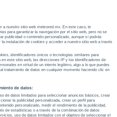
o
r a nuestro sitio web meteored.mx. En este caso, te
as para garantizar la navegación por el sitio web, pero no se
rar publicidad o contenido personalizado, aunque sí podrás
 la instalación de cookies y acceder a nuestro sitio web a través
 de
es, identificadores únicos o tecnologías similares para
les
n este sitio web, las direcciones IP y los identificadores de
rsonales en virtud de un interés legítimo, algo a lo que puedes
a
Radar de lluvia
Satélites
Modelos
 al tratamiento de datos en cualquier momento haciendo clic en
miento de datos:
Lunes
Martes
Miércoles
Jueves
uso de datos limitados para seleccionar anuncios básicos, crear
10 Ago
11 Ago
12 Ago
13 Ago
ccionar la publicidad personalizada, crear un perfil para
ontenido personalizado, medir el rendimiento de la publicidad,
vés de estadísticas o a través de la combinación de datos
rvicios, uso de datos limitados con el objetivo de seleccionar el
80%
50%