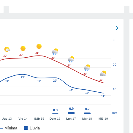
30
31°
30°
30°
29°
20
24°
20°
21°
17°
20°
19°
19°
10
15°
13°
11°
0.9
0.7
0.3
mm
Jue
13
Vie
14
Sáb
15
Dom
16
Lun
17
Mar
18
Mié
19
Mínima
Lluvia