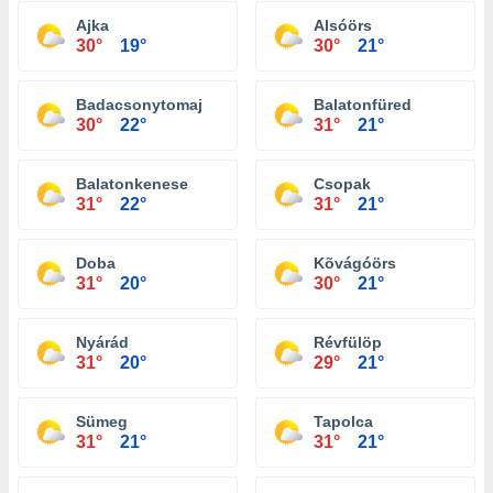
Ajka
Alsóörs
30°
19°
30°
21°
Badacsonytomaj
Balatonfüred
30°
22°
31°
21°
Balatonkenese
Csopak
31°
22°
31°
21°
Doba
Kõvágóörs
31°
20°
30°
21°
Nyárád
Révfülöp
31°
20°
29°
21°
Sümeg
Tapolca
31°
21°
31°
21°