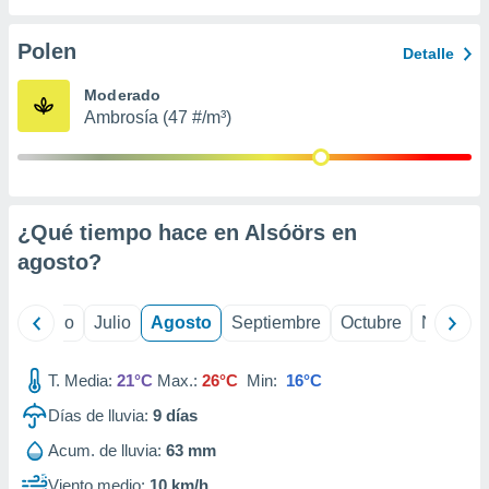
ados con el
 seleccionar
o.
Polen
Detalle
calización
Moderado
precisa e
Ambrosía (47 #/m³)
ión mediante
, publicidad
dos,
 publicidad
¿Qué tiempo hace en Alsóörs en
,
agosto
?
ón de
 desarrollo
s.
yo
Junio
Julio
Agosto
Septiembre
Octubre
Noviemb
tros 1199
ios
T. Media:
21°C
Max.:
26°C
Min:
16°C
Días de lluvia:
9
días
Acum. de lluvia:
63 mm
Viento medio:
10 km/h