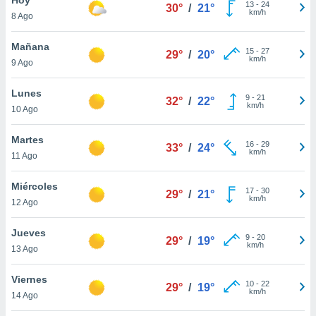
ublicidad y
13
-
24
30°
/
21°
km/h
8 Ago
do en
 mismo.
Mañana
15
-
27
29°
/
20°
sultar más
km/h
9 Ago
 en nuestra
 Cookies
y
Lunes
9
-
21
ualquier
32°
/
22°
km/h
10 Ago
ento
 botón
Martes
16
-
29
33°
/
24°
ación de
km/h
11 Ago
kies
 disponible
Miércoles
17
-
30
e nuestra
29°
/
21°
km/h
12 Ago
.
Jueves
IVAMENTE,
9
-
20
29°
/
19°
km/h
13 Ago
as
Viernes
10
-
22
29°
/
19°
 a cookies
km/h
14 Ago
 no aceptar