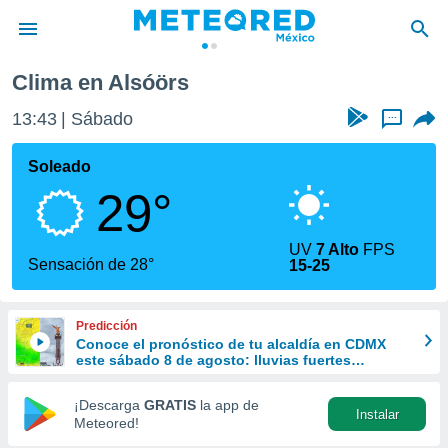
Clima en Alsóörs
privacidad
13:43
Sábado
...
o de
mx
mx) ha sido
Soleado
or
29°
es para
ue la
 que se
UV
7 Alto
FPS
e calidad.
Sensación de 28°
15-25
eder a este
ediante las
opciones:
Predicción
Conoce el pronóstico de tu alcaldía en CDMX
ookies y
este sábado 8 de agosto: lluvias fuertes
e forma
refrescarán las temperaturas
¡Descarga
GRATIS
la app de
Instalar
d digital
Meteored!
ada, basada