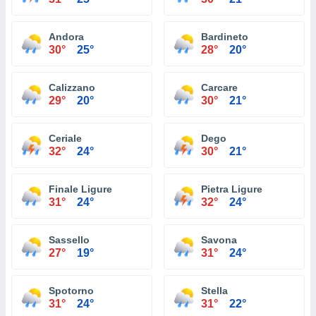
Andora
Bardineto
30°
25°
28°
20°
Calizzano
Carcare
29°
20°
30°
21°
Ceriale
Dego
32°
24°
30°
21°
Finale Ligure
Pietra Ligure
31°
24°
32°
24°
Sassello
Savona
27°
19°
31°
24°
Spotorno
Stella
31°
24°
31°
22°