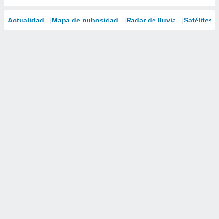
Actualidad
Mapa de nubosidad
Radar de lluvia
Satélites