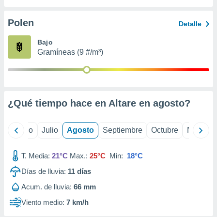
ados con el
 seleccionar
o.
Polen
Detalle
calización
Bajo
precisa e
Gramíneas (9 #/m³)
ión mediante
, publicidad
dos,
 publicidad
¿Qué tiempo hace en Altare en
agosto
?
,
ón de
 desarrollo
yo
Junio
Julio
Agosto
Septiembre
Octubre
Noviemb
s.
tros 1199
T. Media:
21°C
Max.:
25°C
Min:
18°C
ios
Días de lluvia:
11
días
Acum. de lluvia:
66 mm
Viento medio:
7 km/h