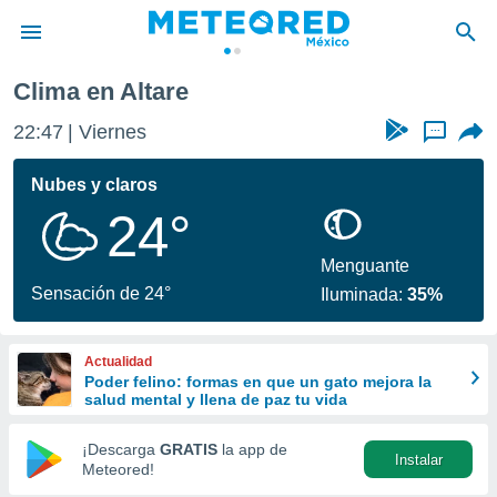
Clima en Altare
privacidad
22:47
Viernes
...
o de
mx
mx) ha sido
Nubes y claros
or
24°
es para
ue la
 que se
Menguante
e calidad.
Sensación de 24°
Iluminada:
35%
eder a este
ediante las
opciones:
Actualidad
Poder felino: formas en que un gato mejora la
ookies y
salud mental y llena de paz tu vida
e forma
¡Descarga
GRATIS
la app de
Instalar
d digital
Meteored!
ada, basada