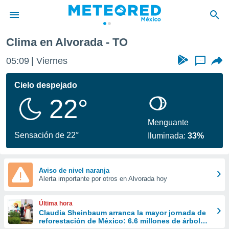
Clima en Alvorada - TO
privacidad
05:09
Viernes
...
o de
mx
mx) ha sido
Cielo despejado
or
22°
es para
ue la
 que se
Menguante
e calidad.
Sensación de 22°
Iluminada:
33%
eder a este
ediante las
opciones:
Aviso de nivel naranja
Alerta importante por otros en Alvorada hoy
ookies y
e forma
Última hora
d digital
Claudia Sheinbaum arranca la mayor jornada de
reforestación de México: 6.6 millones de árboles
ada, basada