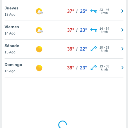
ón de
uedes
Jueves
23
-
46
37°
/
25°
uestro sitio
km/h
13 Ago
ed.mx. En
te
Viernes
 de que
14
-
34
37°
/
23°
km/h
14 Ago
talarán
e sean
para
Sábado
10
-
29
39°
/
22°
a
km/h
15 Ago
por el sitio
o se
Domingo
13
-
35
cookies para
39°
/
23°
km/h
16 Ago
nto ni para
licidad o
ado, aunque
sualizar
general no
ada. Puedes
 instalación
y acceder a
io web a