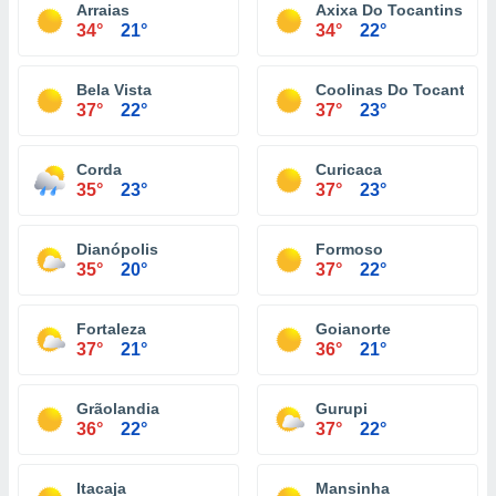
Arraias
Axixa Do Tocantins
34°
21°
34°
22°
Bela Vista
Coolinas Do Tocantins
37°
22°
37°
23°
Corda
Curicaca
35°
23°
37°
23°
Dianópolis
Formoso
35°
20°
37°
22°
Fortaleza
Goianorte
37°
21°
36°
21°
Grãolandia
Gurupi
36°
22°
37°
22°
Itacaja
Mansinha