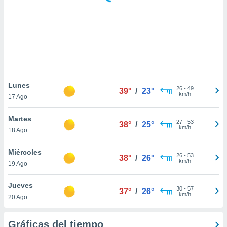
ste abono
 botón
.
nto,
cios
kies,
Lunes
26
-
49
ores únicos
39°
/
23°
km/h
17 Ago
as similares
nar,
Martes
rocesar
27
-
53
38°
/
25°
km/h
onales como
18 Ago
 este sitio
recciones IP
Miércoles
26
-
53
38°
/
26°
ficadores de
km/h
19 Ago
 posible
s
Jueves
 traten tus
30
-
57
37°
/
26°
km/h
nales en
20 Ago
 interés
go a lo que
Gráficas del tiempo
nerte. Para