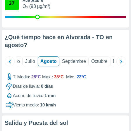
Aceptable
ados con el
37
 seleccionar
O₃ (93 µg/m³)
o.
calización
precisa e
ión mediante
¿Qué tiempo hace en Alvorada - TO en
, publicidad
agosto
?
dos,
 publicidad
yo
Junio
Julio
Agosto
Septiembre
Octubre
Noviemb
,
ón de
 desarrollo
T. Media:
28°C
Max.:
35°C
Min:
22°C
s.
Días de lluvia:
0
días
tros 1199
Acum. de lluvia:
1 mm
ios
Viento medio:
10 km/h
Salida y Puesta del sol