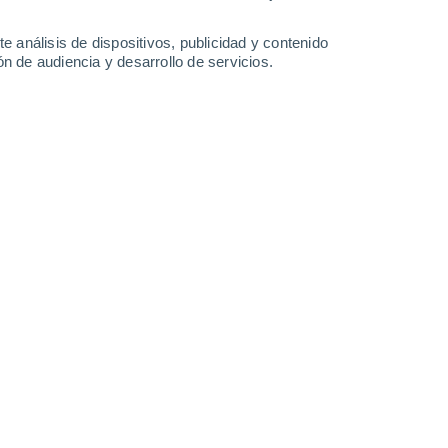
6 mm
36°
/
23°
33°
/
23°
33°
/
21°
34°
/
20°
e análisis de dispositivos, publicidad y contenido
n de audiencia y desarrollo de servicios.
-
36
km/h
16
-
44
km/h
18
-
39
km/h
11
-
33
km/h
agosto
Norte
6 Alto
8
-
22 km/h
FPS:
15-25
Norte
8 ¡Muy Alto!
6
-
26 km/h
FPS:
25-50
Noreste
9 ¡Muy Alto!
7
-
20 km/h
FPS:
25-50
Este
9 ¡Muy Alto!
7
-
22 km/h
FPS:
25-50