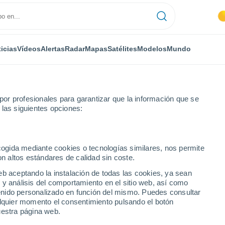
icias
Vídeos
Alertas
Radar
Mapas
Satélites
Modelos
Mundo
or profesionales para garantizar que la información que se
 las siguientes opciones:
ecogida mediante cookies o tecnologías similares, nos permite
on altos estándares de calidad sin coste.
O
eb aceptando la instalación de todas las cookies, ya sean
 y análisis del comportamiento en el sitio web, así como
...
ntenido personalizado en función del mismo. Puedes consultar
alquier momento el consentimiento pulsando el botón
Por hora
uestra página web.
Intervalos nubosos en las
próximas horas