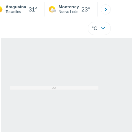
Araguaína
Monterrey
Mexicali
31°
23°
Tocantins
Nuevo León
Baja C
°C