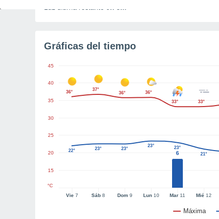
Luz diurna restante
9h 3m
Gráficas del tiempo
45
40
37°
36°
36°
36°
35
33°
33°
30
25
23°
23°
23°
23°
22°
20
6
21°
15
°C
Vie
7
Sáb
8
Dom
9
Lun
10
Mar
11
Mié
12
Máxima