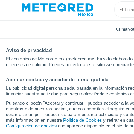
Clima
Not
Aviso de privacidad
El contenido de Meteored.mx (meteored.mx) ha sido elaborado p
ofrece es de calidad. Puedes acceder a este sitio web mediante
Aceptar cookies y acceder de forma gratuita
Inicio
Brasil
Estado de Tocantins
Araguaina
La publicidad digital personalizada, basada en la información r
financiar nuestra actividad para seguir ofreciéndote contenido c
Clima en Araguaina - T
Pulsando el botón "Aceptar y continuar", puedes acceder a la w
nuestras o de nuestros socios, que nos permiten el seguimiento
09:32
Viernes
desarrollar un perfil específico para mostrarte publicidad y co
más información en nuestra
Política de Cookies
y retirar en cu
Configuración de cookies
que aparece disponible en el pie de n
Soleado