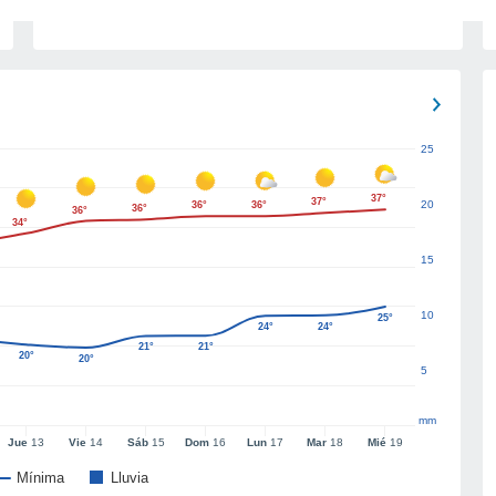
25
37°
37°
20
36°
36°
36°
36°
34°
15
10
25°
24°
24°
21°
21°
20°
20°
5
mm
Jue
13
Vie
14
Sáb
15
Dom
16
Lun
17
Mar
18
Mié
19
Mínima
Lluvia