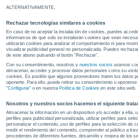
31°
ALTERNATIVAMENTE,
Rechazar tecnologías similares a cookies
UV
6 Alto
En caso de no aceptar la instalación de cookies, puedes accede
Sensación de 33°
FPS
15-25
informamos de que solo se instalarán cookies que sean necesari
utilizarán cookies para analizar el comportamiento ni para most
visualizar publicidad general no personalizada. Puedes rechazar
de este abono pulsando el botón "Rechazar".
Ciencia
De desperdicio a santuario: EE. UU. devolvió
Con su consentimiento, nosotros y
nuestros socios
usamos cooki
500,000 toneladas de conchas al océano y rev
almacenar, acceder y procesar datos personales como su visita e
la vida marina
cookies. Es posible que algunos proveedores traten tus datos pe
Clima 1 - 7 días
Por hora
Actualidad
Mapa de nub
oponerte. Para ello, puede retirar su consentimiento u oponerse
"Configurar"
o en nuestra
Política de Cookies
en este sitio web.
Nosotros y nuestros socios hacemos el siguiente trata
Mañana
Domingo
Hoy
Almacenar la información en un dispositivo y/o acceder a ella, 
8 Ago
9 Ago
7 Ago
perfiles para publicidad personalizada, utilizar perfiles para sele
personalizar el contenido, uso de perfiles para la selección de c
medir el rendimiento del contenido, comprender al público a tra
procedentes de diferentes fuentes, desarrollo y mejora de los se