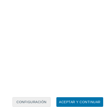
Calendario lunar
Lun
Mar
Mié
Jue
Vie
Sáb
Dom
7
8
9
10
11
12
13
14
15
16
17
18
19
20
CONFIGURACIÓN
ACEPTAR Y CONTINUAR