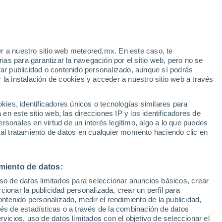
Aviso de nivel amarillo
Alerta moderada por otros en
Araguaina hoy
r a nuestro sitio web meteored.mx. En este caso, te
as para garantizar la navegación por el sitio web, pero no se
rar publicidad o contenido personalizado, aunque sí podrás
 la instalación de cookies y acceder a nuestro sitio web a través
es, identificadores únicos o tecnologías similares para
ivió
n este sitio web, las direcciones IP y los identificadores de
rsonales en virtud de un interés legítimo, algo a lo que puedes
osidad
Radar de lluvia
Satélites
Modelos
 al tratamiento de datos en cualquier momento haciendo clic en
miento de datos:
Lunes
Martes
Miércoles
Jueves
uso de datos limitados para seleccionar anuncios básicos, crear
10 Ago
11 Ago
12 Ago
13 Ago
ccionar la publicidad personalizada, crear un perfil para
ontenido personalizado, medir el rendimiento de la publicidad,
vés de estadísticas o a través de la combinación de datos
rvicios, uso de datos limitados con el objetivo de seleccionar el
70%