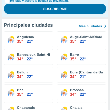
He leído y acepto la política de privacidad.
Principales ciudades
Más ciudades
Angulema
Auge-Saint-Médard
35°
21°
35°
21°
Barbezieux-Saint-Hilaire
Barro
34°
22°
35°
22°
Bellon
Bors (Canton de Baign
34°
22°
34°
21°
Brie
Brossac
35°
21°
34°
22°
Chabanais
Chalais