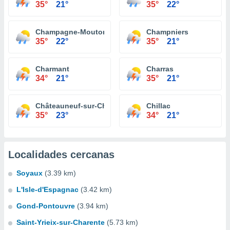
35°
21°
35°
22°
Champagne-Mouton
Champniers
35°
22°
35°
21°
Charmant
Charras
34°
21°
35°
21°
Châteauneuf-sur-Charente
Chillac
35°
23°
34°
21°
Localidades cercanas
Soyaux
(3.39 km)
L'Isle-d'Espagnac
(3.42 km)
Gond-Pontouvre
(3.94 km)
Saint-Yrieix-sur-Charente
(5.73 km)