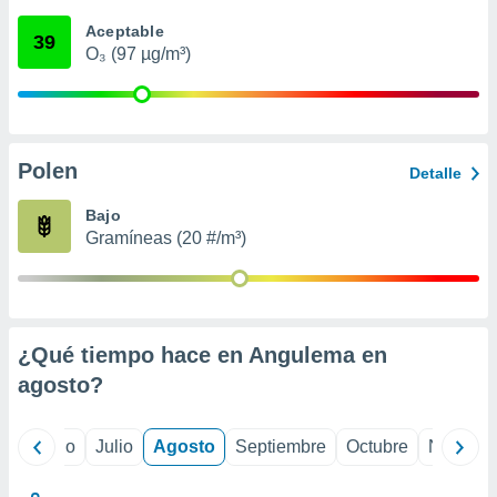
ados con el
 seleccionar
Aceptable
39
o.
O₃ (97 µg/m³)
calización
precisa e
ión mediante
, publicidad
Polen
Detalle
dos,
Bajo
 publicidad
Gramíneas (20 #/m³)
,
ón de
 desarrollo
s.
tros 1199
¿Qué tiempo hace en Angulema en
ios
agosto
?
yo
Junio
Julio
Agosto
Septiembre
Octubre
Noviemb