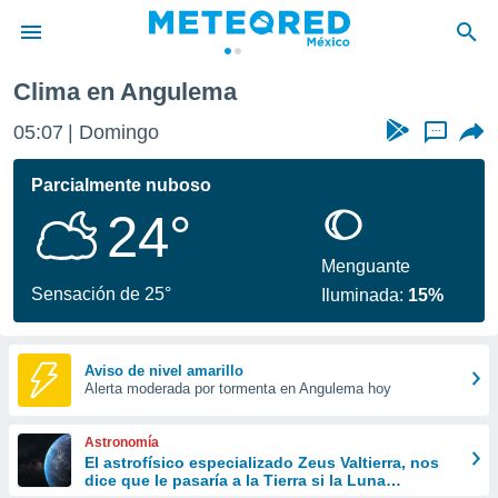
Clima en Angulema
privacidad
05:07
Domingo
...
o de
mx
mx) ha sido
Parcialmente nuboso
or
24°
es para
ue la
 que se
Menguante
e calidad.
Sensación de 25°
Iluminada:
15%
eder a este
ediante las
opciones:
Aviso de nivel amarillo
Alerta moderada por tormenta en Angulema hoy
ookies y
e forma
Astronomía
d digital
El astrofísico especializado Zeus Valtierra, nos
dice que le pasaría a la Tierra si la Luna
ada, basada