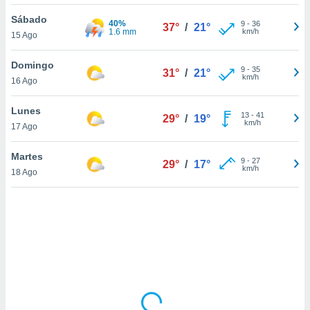
ón de
uedes
Sábado
40%
9
-
36
37°
/
21°
uestro sitio
1.6 mm
km/h
15 Ago
ed.mx. En
te
Domingo
 de que
9
-
35
31°
/
21°
km/h
16 Ago
talarán
e sean
para
Lunes
13
-
41
29°
/
19°
a
km/h
17 Ago
por el sitio
o se
Martes
9
-
27
cookies para
29°
/
17°
km/h
18 Ago
nto ni para
licidad o
ado, aunque
sualizar
general no
ada. Puedes
 instalación
y acceder a
io web a