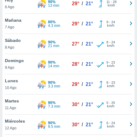
90%
ublicidad y
11
-
28
29°
/
21°
13 mm
km/h
6 Ago
do en
 mismo.
Mañana
80%
9
-
24
29°
/
21°
sultar más
4.3 mm
km/h
7 Ago
 en nuestra
 Cookies
y
Sábado
90%
8
-
24
ualquier
27°
/
21°
21 mm
km/h
8 Ago
ento
 botón
Domingo
90%
9
-
23
28°
/
21°
ación de
14 mm
km/h
9 Ago
kies
 disponible
Lunes
90%
8
-
23
e nuestra
29°
/
21°
3.3 mm
km/h
10 Ago
.
Martes
IVAMENTE,
90%
5
-
25
30°
/
21°
7.3 mm
km/h
11 Ago
as
Miércoles
90%
6
-
24
30°
/
21°
 a cookies
9.5 mm
km/h
12 Ago
 no aceptar