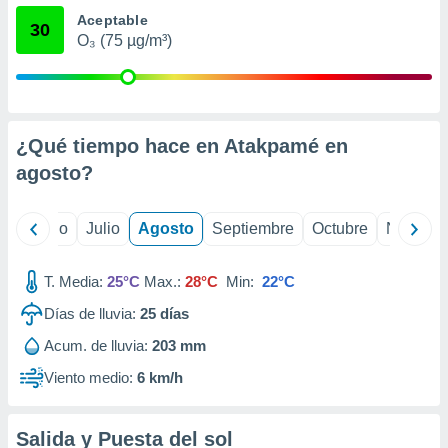
ados con el
Aceptable
 seleccionar
30
o.
O₃ (75 µg/m³)
calización
precisa e
ión mediante
¿Qué tiempo hace en Atakpamé en
, publicidad
agosto
?
dos,
 publicidad
,
yo
Junio
Julio
Agosto
Septiembre
Octubre
Noviemb
ón de
 desarrollo
s.
T. Media:
25°C
Max.:
28°C
Min:
22°C
tros 1199
Días de lluvia:
25
días
ios
Acum. de lluvia:
203 mm
Viento medio:
6 km/h
Salida y Puesta del sol