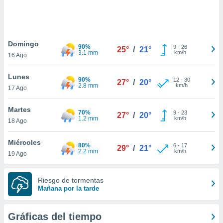
ste abono
 botón
.
Domingo
90%
9
-
26
25°
/
21°
nto,
3.1 mm
km/h
16 Ago
cios
Lunes
kies,
90%
12
-
30
27°
/
20°
2.8 mm
km/h
17 Ago
ores únicos
as similares
nar,
Martes
70%
9
-
23
27°
/
20°
rocesar
1.2 mm
km/h
18 Ago
onales como
 este sitio
Miércoles
recciones IP
80%
6
-
17
29°
/
21°
2.2 mm
km/h
19 Ago
ficadores de
 posible
s
Riesgo de tormentas
 traten tus
Mañana por la tarde
nales en
 interés
go a lo que
Gráficas del tiempo
nerte. Para