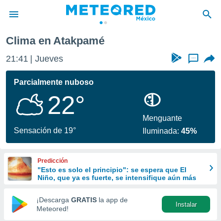
Clima en Atakpamé
privacidad
21:41
Jueves
...
o de
mx
mx) ha sido
Parcialmente nuboso
or
22°
es para
ue la
 que se
Menguante
e calidad.
Sensación de 19°
Iluminada:
45%
eder a este
ediante las
opciones:
Predicción
"Esto es solo el principio": se espera que El
ookies y
Niño, que ya es fuerte, se intensifique aún más
e forma
¡Descarga
GRATIS
la app de
Instalar
d digital
Meteored!
ada, basada