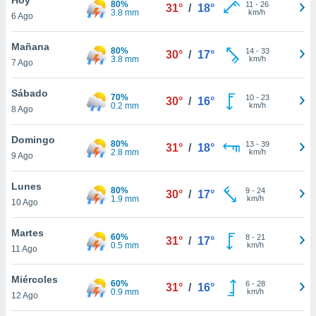
80%
ublicidad y
11
-
26
31°
/
18°
3.8 mm
km/h
6 Ago
do en
 mismo.
Mañana
80%
14
-
33
30°
/
17°
sultar más
3.8 mm
km/h
7 Ago
 en nuestra
 Cookies
y
Sábado
70%
10
-
23
ualquier
30°
/
16°
0.2 mm
km/h
8 Ago
ento
 botón
Domingo
80%
13
-
39
31°
/
18°
ación de
2.8 mm
km/h
9 Ago
kies
 disponible
Lunes
80%
9
-
24
e nuestra
30°
/
17°
1.9 mm
km/h
10 Ago
.
Martes
IVAMENTE,
60%
8
-
21
31°
/
17°
0.5 mm
km/h
11 Ago
as
Miércoles
60%
6
-
28
31°
/
16°
 a cookies
0.9 mm
km/h
12 Ago
 no aceptar