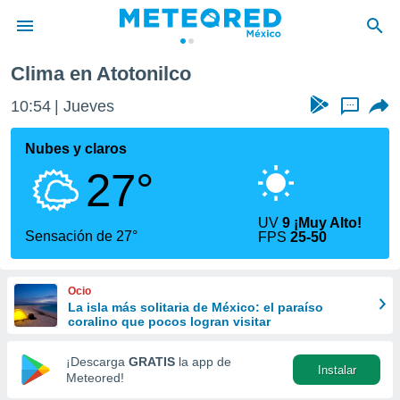
Clima en Atotonilco
privacidad
10:54
Jueves
...
o de
mx
mx) ha sido
Nubes y claros
or
27°
es para
ue la
 que se
UV
9 ¡Muy Alto!
e calidad.
Sensación de 27°
FPS
25-50
eder a este
ediante las
opciones:
Ocio
La isla más solitaria de México: el paraíso
ookies y
coralino que pocos logran visitar
e forma
¡Descarga
GRATIS
la app de
Instalar
d digital
Meteored!
ada, basada