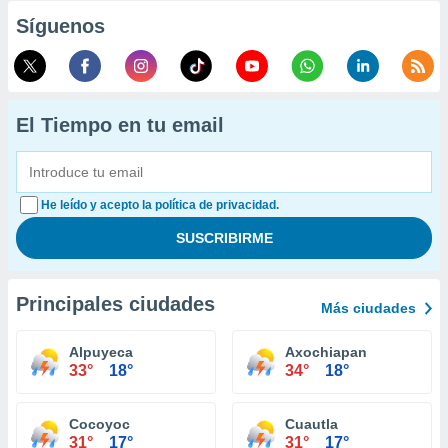
Síguenos
El Tiempo en tu email
He leído y acepto la política de privacidad.
Principales ciudades
Más ciudades
Alpuyeca
Axochiapan
33°
18°
34°
18°
Cocoyoc
Cuautla
31°
17°
31°
17°