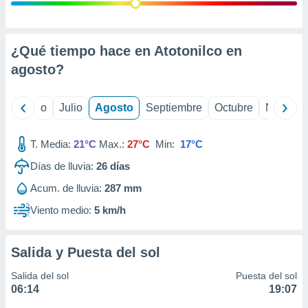
ados con el
 seleccionar
o.
calización
¿Qué tiempo hace en Atotonilco en
precisa e
agosto
?
ión mediante
, publicidad
yo
Junio
Julio
Agosto
Septiembre
Octubre
Noviemb
dos,
 publicidad
T. Media:
21°C
Max.:
27°C
Min:
17°C
,
Días de lluvia:
26
días
ón de
 desarrollo
Acum. de lluvia:
287 mm
s.
Viento medio:
5 km/h
tros 1199
ios
Salida y Puesta del sol
Salida del sol
Puesta del sol
06:14
19:07