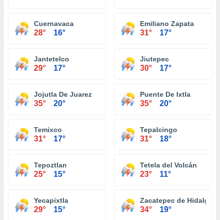
Cuernavaca
Emiliano Zapata
28°
16°
31°
17°
Jantetelco
Jiutepec
29°
17°
30°
17°
Jojutla De Juarez
Puente De Ixtla
35°
20°
35°
20°
Temixco
Tepalcingo
31°
17°
31°
18°
Tepoztlan
Tetela del Volcán
25°
15°
23°
11°
Yecapixtla
Zacatepec de Hidalgo
29°
15°
34°
19°