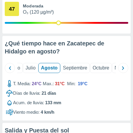
ados con el
Moderada
 seleccionar
47
o.
O₃ (120 µg/m³)
calización
precisa e
ión mediante
¿Qué tiempo hace en Zacatepec de
, publicidad
Hidalgo en
agosto
?
dos,
 publicidad
,
yo
Junio
Julio
Agosto
Septiembre
Octubre
Noviemb
ón de
 desarrollo
s.
T. Media:
24°C
Max.:
31°C
Min:
19°C
tros 1199
Días de lluvia:
21
días
ios
Acum. de lluvia:
133 mm
Viento medio:
4 km/h
Salida y Puesta del sol