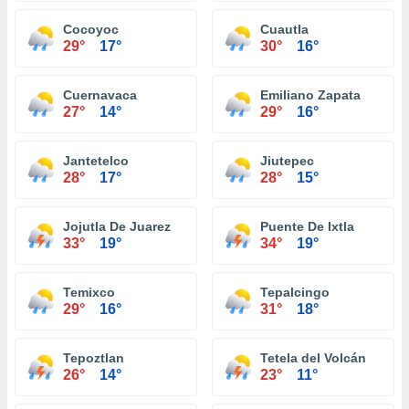
Cocoyoc
Cuautla
29°
17°
30°
16°
Cuernavaca
Emiliano Zapata
27°
14°
29°
16°
Jantetelco
Jiutepec
28°
17°
28°
15°
Jojutla De Juarez
Puente De Ixtla
33°
19°
34°
19°
Temixco
Tepalcingo
29°
16°
31°
18°
Tepoztlan
Tetela del Volcán
26°
14°
23°
11°