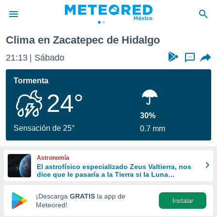
Clima en Zacatepec de Hidalgo
privacidad
21:13
Sábado
...
o de
mx
mx) ha sido
Tormenta
or
24°
es para
ue la
 que se
30%
e calidad.
Sensación de 25°
0.7 mm
eder a este
ediante las
opciones:
Astronomía
El astrofísico especializado Zeus Valtierra, nos
ookies y
dice que le pasaría a la Tierra si la Luna
e forma
desapareciera
¡Descarga
GRATIS
la app de
Instalar
d digital
Meteored!
ada, basada