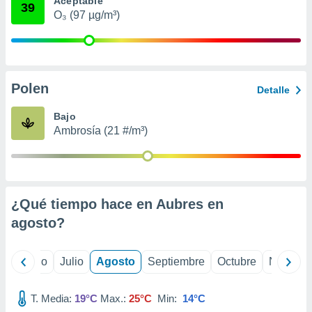
Aceptable
ados con el
39
 seleccionar
O₃ (97 µg/m³)
o.
calización
precisa e
ión mediante
Polen
Detalle
, publicidad
Bajo
dos,
Ambrosía (21 #/m³)
 publicidad
,
ón de
 desarrollo
s.
¿Qué tiempo hace en Aubres en
tros 1199
agosto
?
ios
yo
Junio
Julio
Agosto
Septiembre
Octubre
Noviemb
T. Media:
19°C
Max.:
25°C
Min:
14°C