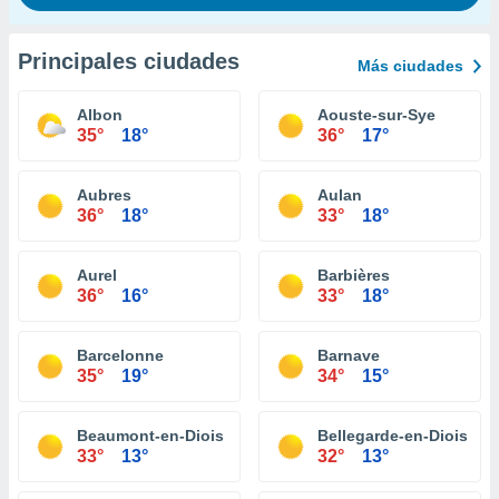
Principales ciudades
Más ciudades
Albon
Aouste-sur-Sye
35°
18°
36°
17°
Aubres
Aulan
36°
18°
33°
18°
Aurel
Barbières
36°
16°
33°
18°
Barcelonne
Barnave
35°
19°
34°
15°
Beaumont-en-Diois
Bellegarde-en-Diois
33°
13°
32°
13°