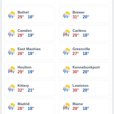
Bethel
Brewer
29°
16°
31°
20°
Camden
Caribou
28°
19°
29°
18°
East Machias
Greenville
28°
18°
27°
18°
Houlton
Kennebunkport
29°
19°
30°
20°
Kittery
Lewiston
32°
21°
30°
20°
Madrid
Maine
28°
18°
29°
18°