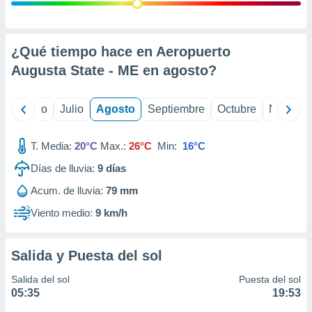
ados con el
 seleccionar
o.
calización
¿Qué tiempo hace en Aeropuerto
precisa e
Augusta State - ME en
agosto
?
ión mediante
, publicidad
yo
Junio
Julio
Agosto
Septiembre
Octubre
Noviemb
dos,
 publicidad
T. Media:
20°C
Max.:
26°C
Min:
16°C
,
Días de lluvia:
9
días
ón de
 desarrollo
Acum. de lluvia:
79 mm
s.
Viento medio:
9 km/h
tros 1199
ios
Salida y Puesta del sol
Salida del sol
Puesta del sol
05:35
19:53