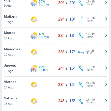
30%
ublicidad y
17
-
35
30°
/
20°
0.1 mm
km/h
9 Ago
do en
 mismo.
Mañana
15
-
36
29°
/
18°
sultar más
km/h
10 Ago
 en nuestra
 Cookies
y
Martes
40%
19
-
42
ualquier
28°
/
18°
0.3 mm
km/h
11 Ago
ento
 botón
Miércoles
11
-
28
28°
/
17°
ación de
km/h
12 Ago
kies
 disponible
Jueves
90%
15
-
39
e nuestra
24°
/
16°
12 mm
km/h
13 Ago
.
Viernes
IVAMENTE,
27
-
60
23°
/
14°
km/h
14 Ago
as
Sábado
17
-
40
24°
/
15°
 a cookies
km/h
15 Ago
 no aceptar