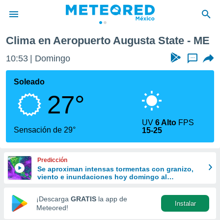
a State
Clima en Aeropuerto Augusta State - ME
privacidad
10:53
Domingo
...
o de
mx
mx) ha sido
Soleado
or
27°
es para
ue la
 que se
UV
6 Alto
FPS
e calidad.
Sensación de 29°
15-25
eder a este
ediante las
opciones:
Predicción
Se aproximan intensas tormentas con granizo,
ookies y
viento e inundaciones hoy domingo al
e forma
Occidente, Centro y Sur de México
¡Descarga
GRATIS
la app de
Instalar
d digital
Meteored!
ada, basada