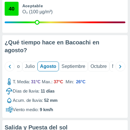
ados con el
Aceptable
 seleccionar
40
o.
O₃ (100 µg/m³)
calización
precisa e
ión mediante
¿Qué tiempo hace en Bacoachi en
, publicidad
agosto
?
dos,
 publicidad
,
yo
Junio
Julio
Agosto
Septiembre
Octubre
Noviemb
ón de
 desarrollo
s.
T. Media:
31°C
Max.:
37°C
Min:
26°C
tros 1199
Días de lluvia:
11
días
ios
Acum. de lluvia:
52 mm
Viento medio:
9 km/h
Salida y Puesta del sol