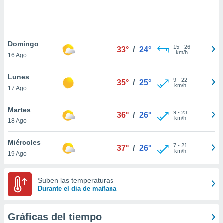
ste abono
 botón
.
Domingo
15
-
26
33°
/
24°
nto,
km/h
16 Ago
cios
Lunes
kies,
9
-
22
35°
/
25°
km/h
17 Ago
ores únicos
as similares
nar,
Martes
9
-
23
36°
/
26°
rocesar
km/h
18 Ago
onales como
 este sitio
Miércoles
recciones IP
7
-
21
37°
/
26°
km/h
19 Ago
ficadores de
 posible
s
Suben las temperaturas
 traten tus
Durante el dia de mañana
nales en
 interés
go a lo que
Gráficas del tiempo
nerte. Para