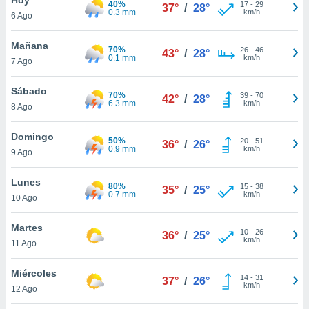
40%
ublicidad y
17
-
29
37°
/
28°
0.3 mm
km/h
6 Ago
do en
 mismo.
Mañana
70%
26
-
46
43°
/
28°
sultar más
0.1 mm
km/h
7 Ago
 en nuestra
 Cookies
y
Sábado
70%
39
-
70
ualquier
42°
/
28°
6.3 mm
km/h
8 Ago
ento
 botón
Domingo
50%
20
-
51
36°
/
26°
ación de
0.9 mm
km/h
9 Ago
kies
 disponible
Lunes
80%
15
-
38
e nuestra
35°
/
25°
0.7 mm
km/h
10 Ago
.
Martes
IVAMENTE,
10
-
26
36°
/
25°
km/h
11 Ago
as
Miércoles
14
-
31
37°
/
26°
 a cookies
km/h
12 Ago
 no aceptar