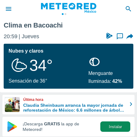
Clima en Bacoachi
privacidad
20:59
Jueves
...
o de
mx
mx) ha sido
Nubes y claros
or
34°
es para
ue la
 que se
Menguante
e calidad.
Sensación de 36°
Iluminada:
42%
eder a este
ediante las
opciones:
Última hora
Claudia Sheinbaum arranca la mayor jornada de
ookies y
reforestación de México: 6.6 millones de árboles
e forma
este 9 de agosto
¡Descarga
GRATIS
la app de
Instalar
d digital
Meteored!
ada, basada