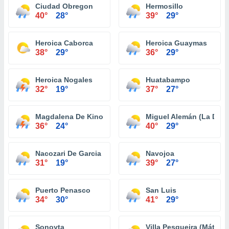
Ciudad Obregon
Hermosillo
40°
28°
39°
29°
Heroica Caborca
Heroica Guaymas
38°
29°
36°
29°
Heroica Nogales
Huatabampo
32°
19°
37°
27°
Magdalena De Kino
Miguel Alemán (La Doce
36°
24°
40°
29°
Nacozari De Garcia
Navojoa
31°
19°
39°
27°
Puerto Penasco
San Luis
34°
30°
41°
29°
Sonoyta
Villa Pesqueira (Mátape