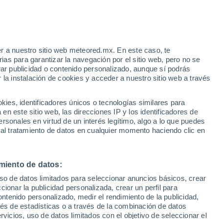
r a nuestro sitio web meteored.mx. En este caso, te
as para garantizar la navegación por el sitio web, pero no se
rar publicidad o contenido personalizado, aunque sí podrás
 la instalación de cookies y acceder a nuestro sitio web a través
he en
es, identificadores únicos o tecnologías similares para
y
n este sitio web, las direcciones IP y los identificadores de
rsonales en virtud de un interés legítimo, algo a lo que puedes
osidad
Radar de lluvia
Satélites
Modelos
 al tratamiento de datos en cualquier momento haciendo clic en
miento de datos:
omingo
Lunes
Martes
Miércoles
uso de datos limitados para seleccionar anuncios básicos, crear
9 Ago
10 Ago
11 Ago
12 Ago
ccionar la publicidad personalizada, crear un perfil para
ontenido personalizado, medir el rendimiento de la publicidad,
vés de estadísticas o a través de la combinación de datos
rvicios, uso de datos limitados con el objetivo de seleccionar el
90%
90%
90%
80%