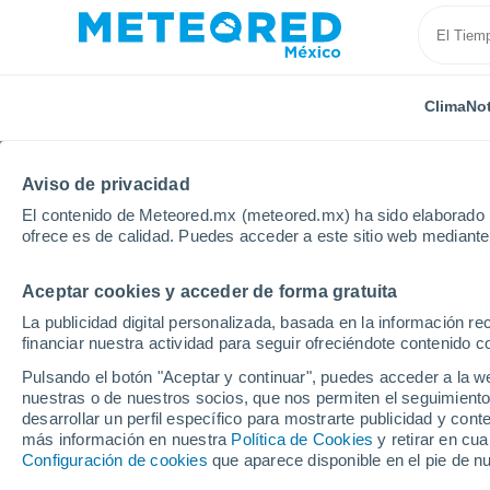
Clima
Not
Aviso de privacidad
El contenido de Meteored.mx (meteored.mx) ha sido elaborado p
ofrece es de calidad. Puedes acceder a este sitio web mediante
Aceptar cookies y acceder de forma gratuita
Inicio
Sonora
Villa Pesqueira (Mátape)
La publicidad digital personalizada, basada en la información r
financiar nuestra actividad para seguir ofreciéndote contenido c
Clima en Villa Pesquei
Pulsando el botón "Aceptar y continuar", puedes acceder a la w
nuestras o de nuestros socios, que nos permiten el seguimiento
05:45
Jueves
desarrollar un perfil específico para mostrarte publicidad y co
más información en nuestra
Política de Cookies
y retirar en cu
Configuración de cookies
que aparece disponible en el pie de n
Soleado