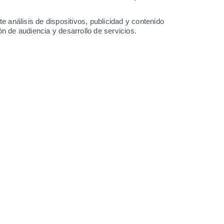
2.4 mm
0.8 mm
3.3 mm
2 mm
32°
/
22°
33°
/
21°
32°
/
22°
31°
/
21°
e análisis de dispositivos, publicidad y contenido
n de audiencia y desarrollo de servicios.
-
60
km/h
12
-
29
km/h
6
-
26
km/h
5
-
29
km/h
hoy
, 6 de agosto
Noreste
0 Bajo
1
-
4 km/h
FPS:
no
Norte
0 Bajo
3
-
8 km/h
FPS:
no
Noroeste
2 Bajo
3
-
11 km/h
FPS:
no
Noroeste
4 Medio
4
-
15 km/h
FPS:
6-10