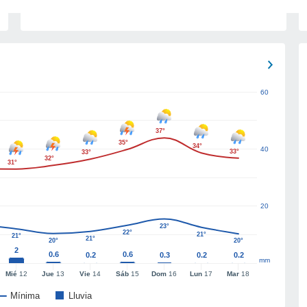
60
37°
35°
34°
40
33°
33°
32°
31°
20
23°
22°
21°
21°
21°
20°
20°
2
0.6
0.6
0.2
0.3
0.2
0.2
mm
Mié
12
Jue
13
Vie
14
Sáb
15
Dom
16
Lun
17
Mar
18
Mínima
Lluvia