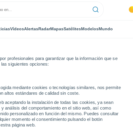
icias
Vídeos
Alertas
Radar
Mapas
Satélites
Modelos
Mundo
or profesionales para garantizar que la información que se
 las siguientes opciones:
ecogida mediante cookies o tecnologías similares, nos permite
on altos estándares de calidad sin coste.
ra (Mátape)
eb aceptando la instalación de todas las cookies, ya sean
 y análisis del comportamiento en el sitio web, así como
...
ntenido personalizado en función del mismo. Puedes consultar
alquier momento el consentimiento pulsando el botón
Por hora
uestra página web.
Calor Húmedo Sofocante en las
próximas horas