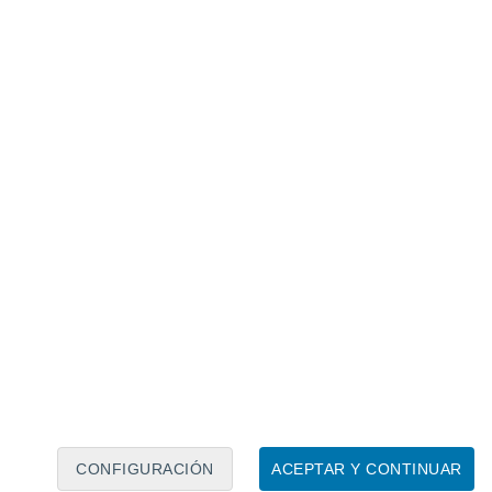
Calendario lunar
Lun
Mar
Mié
Jue
Vie
Sáb
Dom
6
7
8
9
10
11
12
13
14
15
16
17
18
19
CONFIGURACIÓN
ACEPTAR Y CONTINUAR