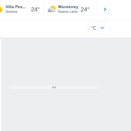
Villa Pesqueira (Mátape)
Monterrey
Mexicali
24°
24°
Sonora
Nuevo León
Baja C
°C