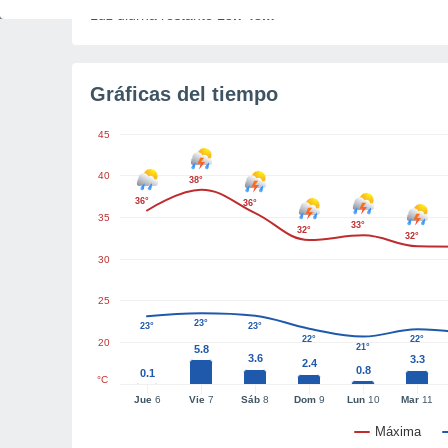
Luz diurna restante
13h 48m
Gráficas del tiempo
45
40
38°
36°
36°
35
33°
32°
32°
30
25
23°
23°
23°
22°
22°
20
21°
5.8
3.6
3.3
2.4
0.8
0.1
°C
Jue
6
Vie
7
Sáb
8
Dom
9
Lun
10
Mar
11
Máxima