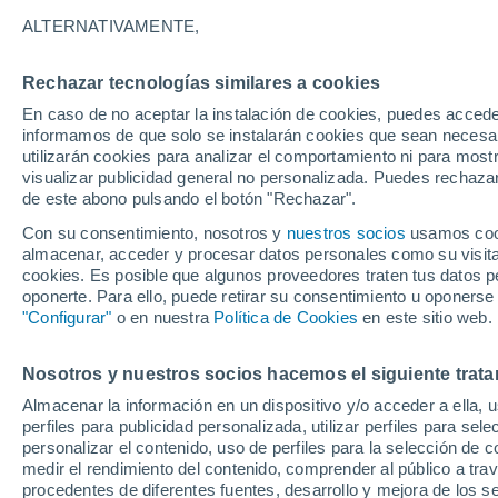
24°
ALTERNATIVAMENTE,
Rechazar tecnologías similares a cookies
Noreste
En caso de no aceptar la instalación de cookies, puedes accede
Sensación de 23°
1
-
4 km/h
informamos de que solo se instalarán cookies que sean necesari
utilizarán cookies para analizar el comportamiento ni para most
visualizar publicidad general no personalizada. Puedes rechazar
de este abono pulsando el botón "Rechazar".
Predicción
Se avecinan tormentas fuertes esta tarde-noc
Con su consentimiento, nosotros y
nuestros socios
usamos cooki
CDMX: lluvias intensas, descargas eléctricas 
almacenar, acceder y procesar datos personales como su visita e
posible granizo
cookies. Es posible que algunos proveedores traten tus datos pe
Clima 1 - 7 días
Por hora
Actualidad
Mapa de nub
oponerte. Para ello, puede retirar su consentimiento u oponerse
"Configurar"
o en nuestra
Política de Cookies
en este sitio web.
Nosotros y nuestros socios hacemos el siguiente trata
Mañana
Sábado
D
Hoy
Almacenar la información en un dispositivo y/o acceder a ella, 
7 Ago
8 Ago
6 Ago
perfiles para publicidad personalizada, utilizar perfiles para sele
personalizar el contenido, uso de perfiles para la selección de c
medir el rendimiento del contenido, comprender al público a tra
procedentes de diferentes fuentes, desarrollo y mejora de los se
70%
70%
40%