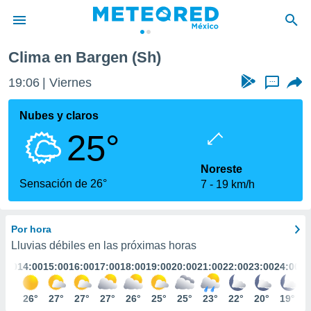
Clima en Bargen (Sh)
privacidad
19:06
Viernes
...
o de
mx
mx) ha sido
Nubes y claros
or
25°
es para
ue la
 que se
Noreste
e calidad.
Sensación de 26°
7
19 km/h
eder a este
ediante las
opciones:
Por hora
ookies y
Lluvias débiles en las próximas horas
e forma
3:00
14:00
15:00
16:00
17:00
18:00
19:00
20:00
21:00
22:00
23:00
24:00
d digital
25°
26°
27°
27°
27°
26°
25°
25°
23°
22°
20°
19°
ada, basada