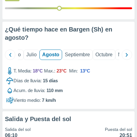
ados con el
 seleccionar
o.
calización
precisa e
¿Qué tiempo hace en Bargen (Sh) en
ión mediante
agosto
?
, publicidad
yo
Junio
Julio
Agosto
Septiembre
Octubre
Noviemb
dos,
 publicidad
,
T. Media:
18°C
Max.:
23°C
Min:
13°C
ón de
 desarrollo
Días de lluvia:
15
días
s.
Acum. de lluvia:
110 mm
tros 1199
Viento medio:
7 km/h
ios
Salida y Puesta del sol
Salida del sol
Puesta del sol
06:10
20:51