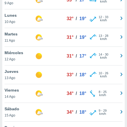
km/h
ublicidad y
9 Ago
do en
Lunes
12
-
33
 mismo.
32°
/
19°
km/h
10 Ago
sultar más
 en nuestra
Martes
 Cookies
y
13
-
28
31°
/
19°
km/h
ualquier
11 Ago
ento
Miércoles
14
-
30
31°
/
17°
 botón
km/h
12 Ago
ación de
kies
Jueves
 disponible
10
-
26
33°
/
18°
km/h
e nuestra
13 Ago
.
Viernes
8
-
25
34°
/
18°
IVAMENTE,
km/h
14 Ago
Sábado
as
9
-
29
34°
/
18°
km/h
15 Ago
 a cookies
 no aceptar