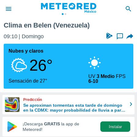
Clima en Belen (Venezuela)
privacidad
09:10
Domingo
...
o de
mx
mx) ha sido
Nubes y claros
or
26°
es para
ue la
 que se
UV
3 Medio
FPS
e calidad.
Sensación de 27°
6-10
eder a este
ediante las
opciones:
Predicción
Se aproximan tormentas esta tarde de domingo
ookies y
en la CDMX: mayor probabilidad de lluvia a partir
e forma
de las 13:00 horas
¡Descarga
GRATIS
la app de
Instalar
d digital
Meteored!
ada, basada