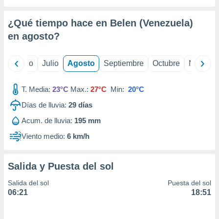
ados con el
 seleccionar
o.
¿Qué tiempo hace en Belen (Venezuela)
calización
en
agosto
?
precisa e
ión mediante
yo
Junio
Julio
Agosto
Septiembre
Octubre
Noviemb
, publicidad
T. Media:
23°C
Max.:
27°C
Min:
20°C
dos,
 publicidad
Días de lluvia:
29
días
,
ón de
Acum. de lluvia:
195 mm
 desarrollo
Viento medio:
6 km/h
s.
tros 1199
ios
Salida y Puesta del sol
Salida del sol
Puesta del sol
06:21
18:51