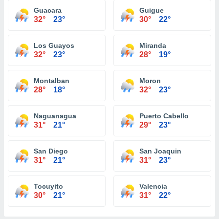
Guacara
Guigue
32°
23°
30°
22°
Los Guayos
Miranda
32°
23°
28°
19°
Montalban
Moron
28°
18°
32°
23°
Naguanagua
Puerto Cabello
31°
21°
29°
23°
San Diego
San Joaquin
31°
21°
31°
23°
Tocuyito
Valencia
30°
21°
31°
22°