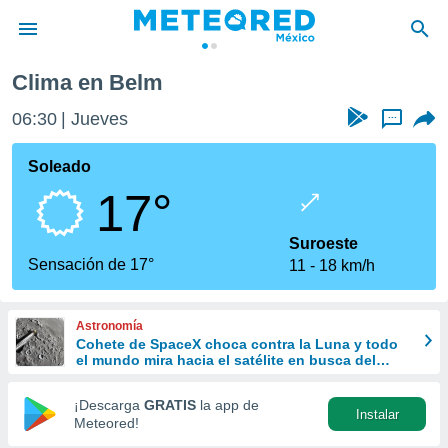
Clima en Belm
privacidad
06:30
Jueves
...
o de
mx
mx) ha sido
Soleado
or
17°
es para
ue la
 que se
Suroeste
e calidad.
Sensación de 17°
11
18 km/h
eder a este
ediante las
opciones:
Astronomía
Cohete de SpaceX choca contra la Luna y todo
ookies y
el mundo mira hacia el satélite en busca del
e forma
cráter
¡Descarga
GRATIS
la app de
Instalar
d digital
Meteored!
ada, basada