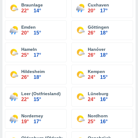
Braunlage
Cuxhaven
22°
14°
20°
17°
Emden
Göttingen
20°
15°
26°
18°
Hameln
Hanóver
25°
17°
26°
18°
Hildesheim
Kempen
26°
18°
24°
15°
Leer (Ostfriesland)
Lüneburg
22°
15°
24°
16°
Norderney
Nordhorn
19°
17°
25°
16°