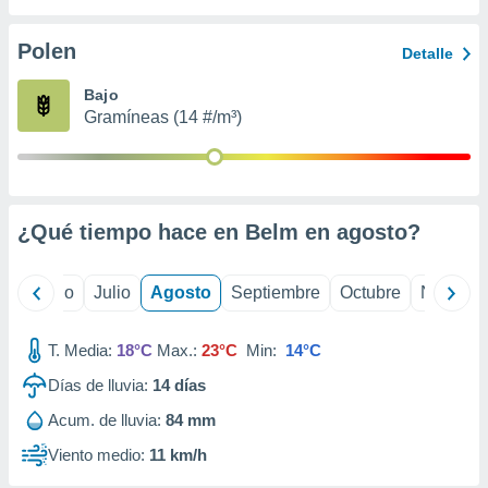
ados con el
 seleccionar
o.
Polen
Detalle
calización
Bajo
precisa e
Gramíneas (14 #/m³)
ión mediante
, publicidad
dos,
 publicidad
¿Qué tiempo hace en Belm en
agosto
?
,
ón de
 desarrollo
yo
Junio
Julio
Agosto
Septiembre
Octubre
Noviemb
s.
tros 1199
T. Media:
18°C
Max.:
23°C
Min:
14°C
ios
Días de lluvia:
14
días
Acum. de lluvia:
84 mm
Viento medio:
11 km/h