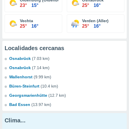
Oldenburg (Oldenburg)
Osnabrück
23°
15°
25°
16°
Vechta
Verden (Aller)
25°
16°
25°
16°
Localidades cercanas
Osnabrück
(7.03 km)
Osnabrück
(7.14 km)
Wallenhorst
(9.99 km)
Büren-Steinfurt
(10.4 km)
Georgsmarienhütte
(12.7 km)
Bad Essen
(13.97 km)
Clima...