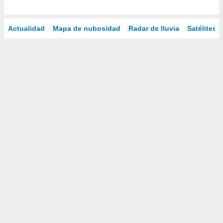
Actualidad
Mapa de nubosidad
Radar de lluvia
Satélites