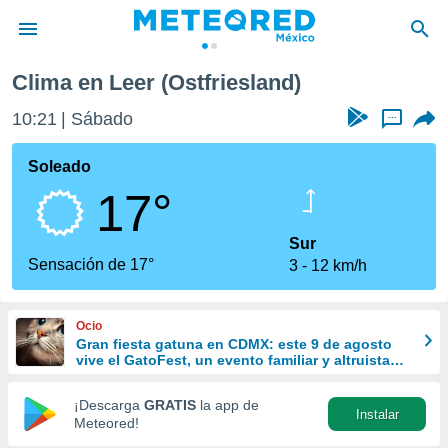
Clima en Leer (Ostfriesland)
privacidad
10:21
Sábado
...
o de
mx
mx) ha sido
Soleado
or
17°
es para
ue la
 que se
Sur
e calidad.
Sensación de 17°
3
12 km/h
eder a este
ediante las
opciones:
Ocio
Gran fiesta gatuna en CDMX: este 9 de agosto
ookies y
vive el GatoFest, un evento familiar y altruista
e forma
para ayudar
¡Descarga
GRATIS
la app de
Instalar
d digital
Meteored!
ada, basada