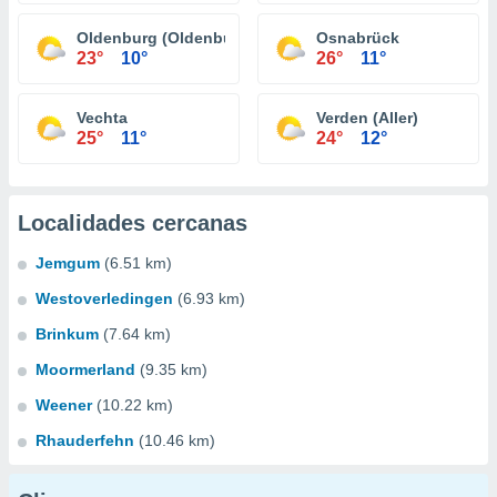
Oldenburg (Oldenburg)
Osnabrück
23°
10°
26°
11°
Vechta
Verden (Aller)
25°
11°
24°
12°
Localidades cercanas
Jemgum
(6.51 km)
Westoverledingen
(6.93 km)
Brinkum
(7.64 km)
Moormerland
(9.35 km)
Weener
(10.22 km)
Rhauderfehn
(10.46 km)