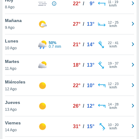
ublicidad y
11
-
19
22°
/
9°
km/h
8 Ago
do en
 mismo.
Mañana
12
-
25
27°
/
13°
sultar más
km/h
9 Ago
 en nuestra
 Cookies
y
Lunes
50%
22
-
41
ualquier
21°
/
14°
0.7 mm
km/h
10 Ago
ento
 botón
Martes
19
-
37
18°
/
13°
ación de
km/h
11 Ago
kies
 disponible
Miércoles
12
-
23
e nuestra
22°
/
10°
km/h
12 Ago
.
Jueves
IVAMENTE,
14
-
28
26°
/
12°
km/h
13 Ago
as
Viernes
10
-
20
31°
/
15°
 a cookies
km/h
14 Ago
 no aceptar