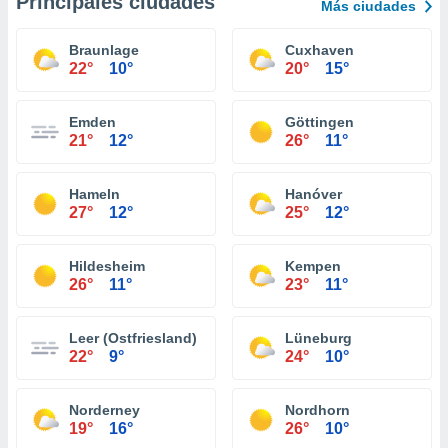
Principales ciudades
Más ciudades
Braunlage
Cuxhaven
22°
10°
20°
15°
Emden
Göttingen
21°
12°
26°
11°
Hameln
Hanóver
27°
12°
25°
12°
Hildesheim
Kempen
26°
11°
23°
11°
Leer (Ostfriesland)
Lüneburg
22°
9°
24°
10°
Norderney
Nordhorn
19°
16°
26°
10°