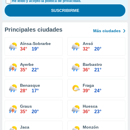
He leído y acepto la política de privacidad.
Principales ciudades
Más ciudades
Aínsa-Sobrarbe
Ansó
34°
19°
32°
20°
Ayerbe
Barbastro
35°
22°
36°
21°
Benasque
Fraga
28°
17°
39°
24°
Graus
Huesca
35°
20°
36°
23°
Jaca
Monzón