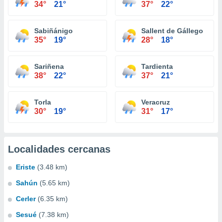
34°
21°
37°
22°
Sabiñánigo
Sallent de Gállego
35°
19°
28°
18°
Sariñena
Tardienta
38°
22°
37°
21°
Torla
Veracruz
30°
19°
31°
17°
Localidades cercanas
Eriste
(3.48 km)
Sahún
(5.65 km)
Cerler
(6.35 km)
Sesué
(7.38 km)