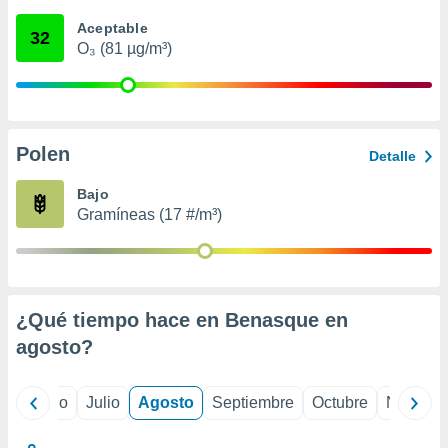
ados con el
 seleccionar
Aceptable
32
o.
O₃ (81 µg/m³)
calización
precisa e
ión mediante
, publicidad
Polen
Detalle
dos,
Bajo
 publicidad
Gramíneas (17 #/m³)
,
ón de
 desarrollo
s.
tros 1199
¿Qué tiempo hace en Benasque en
ios
agosto
?
yo
Junio
Julio
Agosto
Septiembre
Octubre
Noviemb