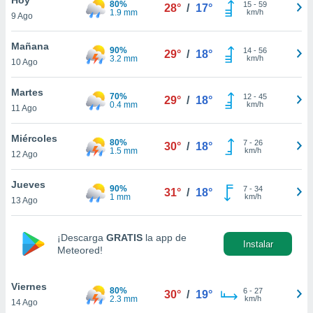
80%
ublicidad y
15
-
59
28°
/
17°
1.9 mm
km/h
9 Ago
do en
 mismo.
Mañana
90%
14
-
56
29°
/
18°
sultar más
3.2 mm
km/h
10 Ago
 en nuestra
 Cookies
y
Martes
70%
12
-
45
ualquier
29°
/
18°
0.4 mm
km/h
11 Ago
ento
 botón
Miércoles
80%
7
-
26
30°
/
18°
ación de
1.5 mm
km/h
12 Ago
kies
 disponible
Jueves
90%
7
-
34
e nuestra
31°
/
18°
1 mm
km/h
13 Ago
.
IVAMENTE,
¡Descarga
GRATIS
la app de
Instalar
Meteored!
as
 a cookies
Viernes
80%
6
-
27
30°
/
19°
2.3 mm
km/h
14 Ago
 no aceptar