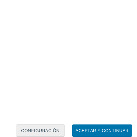
Calendario lunar
Lun
Mar
Mié
Jue
Vie
Sáb
Dom
7
8
9
10
11
12
13
14
15
16
17
18
19
20
CONFIGURACIÓN
ACEPTAR Y CONTINUAR