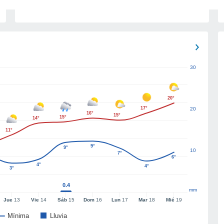
30
20°
17°
20
16°
15°
15°
14°
11°
9°
9°
10
7°
6°
4°
4°
3°
0.4
mm
Jue
13
Vie
14
Sáb
15
Dom
16
Lun
17
Mar
18
Mié
19
Mínima
Lluvia