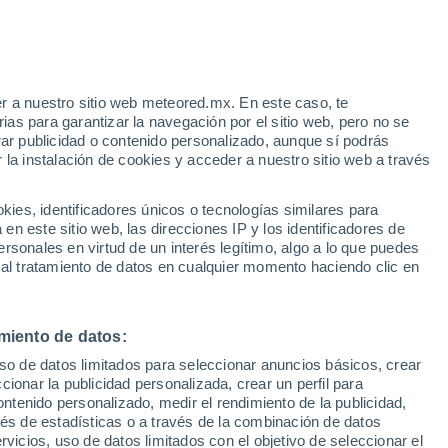
e
r a nuestro sitio web meteored.mx. En este caso, te
:
33%
as para garantizar la navegación por el sitio web, pero no se
rar publicidad o contenido personalizado, aunque sí podrás
 la instalación de cookies y acceder a nuestro sitio web a través
 de
es, identificadores únicos o tecnologías similares para
les
n este sitio web, las direcciones IP y los identificadores de
rsonales en virtud de un interés legítimo, algo a lo que puedes
eratura
Radar de lluvia
Satélites
Modelos
 al tratamiento de datos en cualquier momento haciendo clic en
miento de datos:
Lunes
Martes
Miércoles
Jueves
uso de datos limitados para seleccionar anuncios básicos, crear
10 Ago
11 Ago
12 Ago
13 Ago
ccionar la publicidad personalizada, crear un perfil para
ontenido personalizado, medir el rendimiento de la publicidad,
vés de estadísticas o a través de la combinación de datos
rvicios, uso de datos limitados con el objetivo de seleccionar el
80%
40%