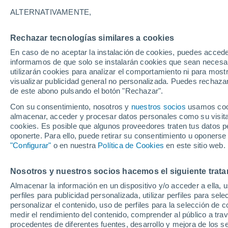
4°
ALTERNATIVAMENTE,
Rechazar tecnologías similares a cookies
Menguant
En caso de no aceptar la instalación de cookies, puedes accede
Iluminada
Sensación de 2°
informamos de que solo se instalarán cookies que sean necesari
utilizarán cookies para analizar el comportamiento ni para most
visualizar publicidad general no personalizada. Puedes rechazar
de este abono pulsando el botón "Rechazar".
Última hora
Claudia Sheinbaum arranca la mayor jornada
Con su consentimiento, nosotros y
nuestros socios
usamos cooki
reforestación de México: 6.6 millones de árbo
almacenar, acceder y procesar datos personales como su visita e
este 9 de agosto
cookies. Es posible que algunos proveedores traten tus datos pe
Clima 1 - 7 días
Por hora
Actualidad
Mapa de temp
oponerte. Para ello, puede retirar su consentimiento u oponerse
"Configurar"
o en nuestra
Política de Cookies
en este sitio web.
Nosotros y nuestros socios hacemos el siguiente trata
Mañana
Domingo
Hoy
Almacenar la información en un dispositivo y/o acceder a ella, 
8 Ago
9 Ago
7 Ago
perfiles para publicidad personalizada, utilizar perfiles para sele
personalizar el contenido, uso de perfiles para la selección de c
medir el rendimiento del contenido, comprender al público a tra
procedentes de diferentes fuentes, desarrollo y mejora de los se