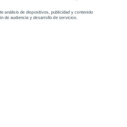
3.6 mm
1.8 mm
13°
/
2°
13°
/
3°
9°
/
6°
11°
/
6°
e análisis de dispositivos, publicidad y contenido
n de audiencia y desarrollo de servicios.
-
27
km/h
16
-
34
km/h
16
-
33
km/h
13
-
29
km/h
o
o
Oeste
0 Bajo
7
-
13 km/h
FPS:
no
o
Oeste
0 Bajo
7
-
12 km/h
FPS:
no
Oeste
0 Bajo
7
-
12 km/h
FPS:
no
Oeste
0 Bajo
8
-
14 km/h
FPS:
no