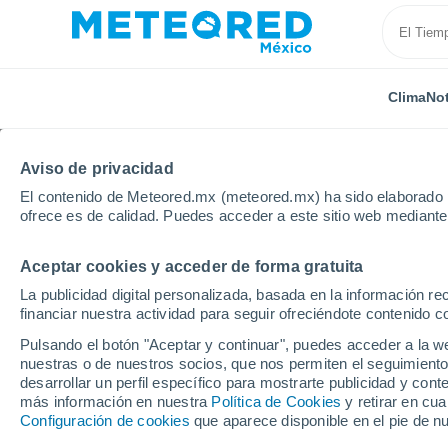
Clima
Not
Aviso de privacidad
El contenido de Meteored.mx (meteored.mx) ha sido elaborado p
ofrece es de calidad. Puedes acceder a este sitio web mediante
Aceptar cookies y acceder de forma gratuita
Inicio
Argentina
Provincia de Santa Fe
Berabev
La publicidad digital personalizada, basada en la información r
financiar nuestra actividad para seguir ofreciéndote contenido c
Clima en Berabevu
Pulsando el botón "Aceptar y continuar", puedes acceder a la w
nuestras o de nuestros socios, que nos permiten el seguimiento
05:53
Viernes
desarrollar un perfil específico para mostrarte publicidad y co
más información en nuestra
Política de Cookies
y retirar en cu
Configuración de cookies
que aparece disponible en el pie de n
Cielo despejado