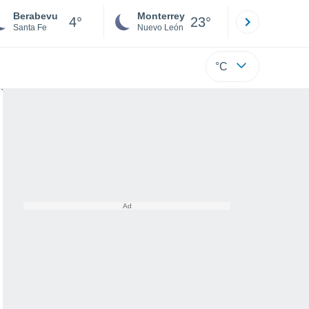
Berabevu
Monterrey
Mexicali
4°
23°
Santa Fe
Nuevo León
Baja C
°C