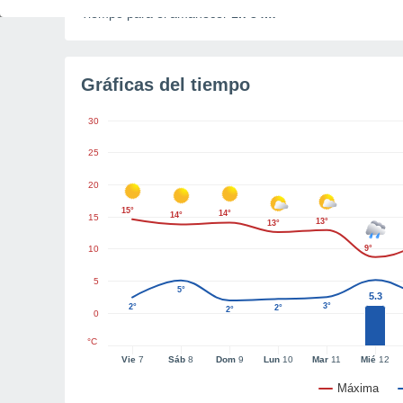
Tiempo para el amanecer
1h 34m
Gráficas del tiempo
30
25
20
15°
14°
14°
15
13°
13°
10
9°
5
5°
5.3
3°
2°
2°
2°
0
°C
Vie
7
Sáb
8
Dom
9
Lun
10
Mar
11
Mié
12
Máxima