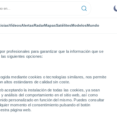
icias
Vídeos
Alertas
Radar
Mapas
Satélites
Modelos
Mundo
or profesionales para garantizar que la información que se
 las siguientes opciones:
u
ecogida mediante cookies o tecnologías similares, nos permite
on altos estándares de calidad sin coste.
eb aceptando la instalación de todas las cookies, ya sean
 y análisis del comportamiento en el sitio web, así como
...
ntenido personalizado en función del mismo. Puedes consultar
alquier momento el consentimiento pulsando el botón
Por hora
uestra página web.
Cielos despejados en las
próximas horas