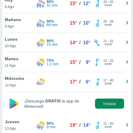
90%
ublicidad y
23
-
52
15°
/
12°
31 mm
km/h
8 Ago
do en
 mismo.
Mañana
90%
25
-
58
15°
/
10°
sultar más
68 mm
km/h
9 Ago
 en nuestra
 Cookies
y
Lunes
90%
21
-
52
ualquier
14°
/
10°
15 mm
km/h
10 Ago
ento
 botón
Martes
70%
13
-
32
15°
/
9°
ación de
1.2 mm
km/h
11 Ago
kies
 disponible
Miércoles
17
-
40
e nuestra
17°
/
6°
km/h
12 Ago
.
IVAMENTE,
¡Descarga
GRATIS
la app de
Instalar
Meteored!
as
 a cookies
Jueves
90%
21
-
50
19°
/
14°
9 mm
km/h
13 Ago
 no aceptar