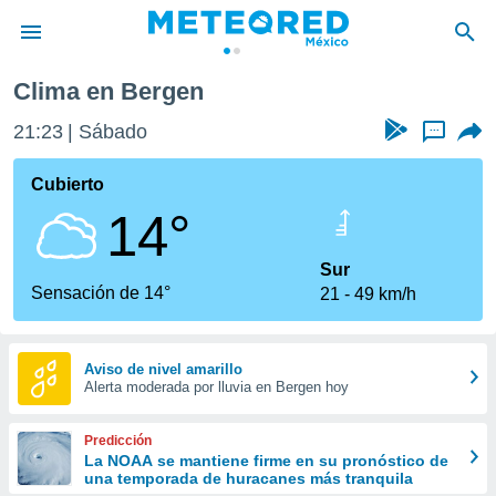
Clima en Bergen
privacidad
21:23
Sábado
...
o de
mx
mx) ha sido
Cubierto
or
14°
es para
ue la
 que se
Sur
e calidad.
Sensación de 14°
21
49 km/h
eder a este
ediante las
opciones:
Aviso de nivel amarillo
Alerta moderada por lluvia en Bergen hoy
ookies y
e forma
Predicción
d digital
La NOAA se mantiene firme en su pronóstico de
una temporada de huracanes más tranquila
ada, basada