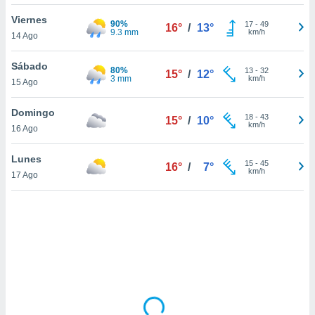
ón de
uedes
Viernes
90%
17
-
49
16°
/
13°
uestro sitio
9.3 mm
km/h
14 Ago
ed.mx. En
te
Sábado
80%
 de que
13
-
32
15°
/
12°
3 mm
km/h
15 Ago
talarán
e sean
para
Domingo
18
-
43
15°
/
10°
a
km/h
16 Ago
por el sitio
o se
Lunes
15
-
45
cookies para
16°
/
7°
km/h
17 Ago
nto ni para
licidad o
ado, aunque
sualizar
general no
ada. Puedes
 instalación
y acceder a
io web a