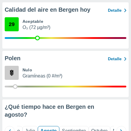
ados con el
 seleccionar
Calidad del aire en Bergen hoy
Detalle
o.
calización
Aceptable
29
precisa e
O₃ (72 µg/m³)
ión mediante
, publicidad
dos,
Polen
Detalle
 publicidad
,
Nulo
ón de
Gramíneas (0 #/m³)
 desarrollo
s.
tros 1199
ios
¿Qué tiempo hace en Bergen en
agosto
?
yo
Junio
Julio
Agosto
Septiembre
Octubre
Noviemb