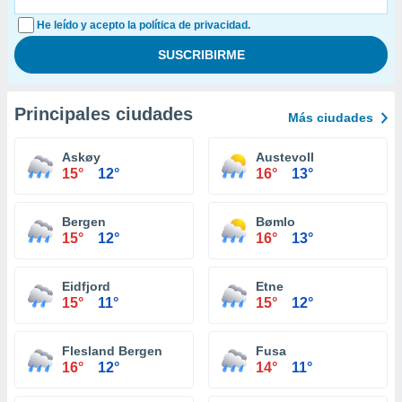
He leído y acepto la política de privacidad.
Principales ciudades
Más ciudades
Askøy
Austevoll
15°
12°
16°
13°
Bergen
Bømlo
15°
12°
16°
13°
Eidfjord
Etne
15°
11°
15°
12°
Flesland Bergen
Fusa
16°
12°
14°
11°