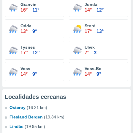
Granvin
Jondal
16°
11°
14°
12°
Odda
Stord
13°
9°
17°
13°
Tysnes
Ulvik
17°
12°
7°
3°
Voss
Voss-Bo
14°
9°
14°
9°
Localidades cercanas
Osterøy
(16.21 km)
Flesland Bergen
(19.84 km)
Lindås
(19.95 km)